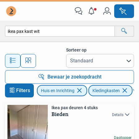
Kasten | Kledingkasten
Sorteer op
Alle afstanden…
Bewaar je zoekopdracht
Filters
Huis en Inrichting
Kledingkasten
Ver
Ikea pax deuren 4 stuks
Bieden
Details
Dagtopper