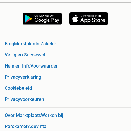
Blog
Marktplaats Zakelijk
Veilig en Succesvol
Help en Info
Voorwaarden
Privacyverklaring
Cookiebeleid
Privacyvoorkeuren
Over Marktplaats
Werken bij
Perskamer
Adevinta