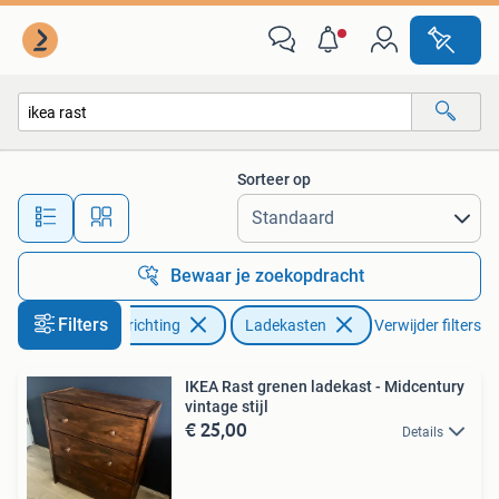
Kasten | Ladekasten
Sorteer op
Alle afstanden…
Bewaar je zoekopdracht
Filters
Huis en Inrichting
Ladekasten
Verwijder filters
IKEA Rast grenen ladekast - Midcentury
vintage stijl
€ 25,00
Details