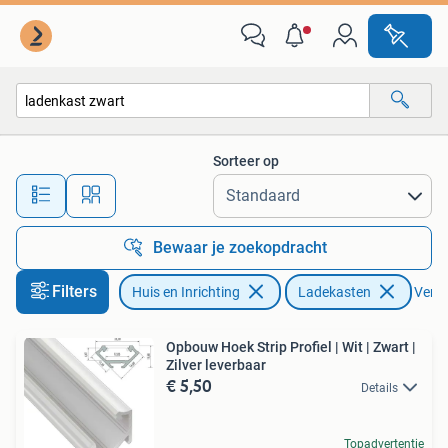
Kasten | Ladekasten
Sorteer op
Alle afstanden…
Bewaar je zoekopdracht
Filters
Huis en Inrichting
Ladekasten
Verwij
Opbouw Hoek Strip Profiel | Wit | Zwart |
Zilver leverbaar
€ 5,50
Details
Topadvertentie