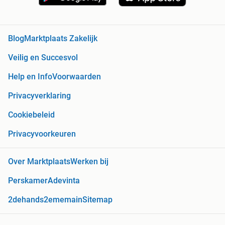
Blog
Marktplaats Zakelijk
Veilig en Succesvol
Help en Info
Voorwaarden
Privacyverklaring
Cookiebeleid
Privacyvoorkeuren
Over Marktplaats
Werken bij
Perskamer
Adevinta
2dehands
2ememain
Sitemap