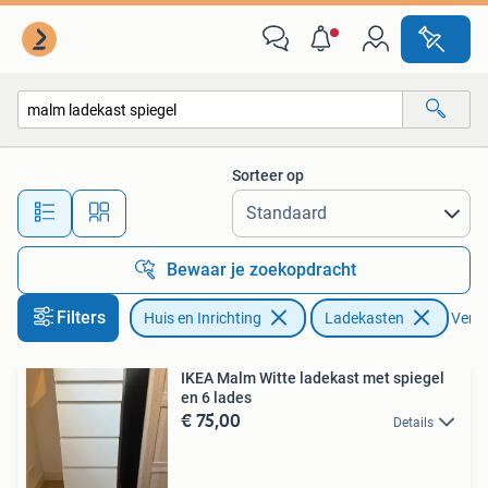
Kasten | Ladekasten
Sorteer op
Alle afstanden…
Bewaar je zoekopdracht
Filters
Huis en Inrichting
Ladekasten
Verwij
IKEA Malm Witte ladekast met spiegel
en 6 lades
€ 75,00
Details