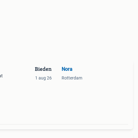
Bieden
Nora
at
1 aug 26
Rotterdam
el 3
slot