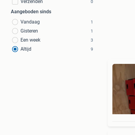
Verzenden
0
Aangeboden sinds
Vandaag
1
Gisteren
1
Een week
3
Altijd
9