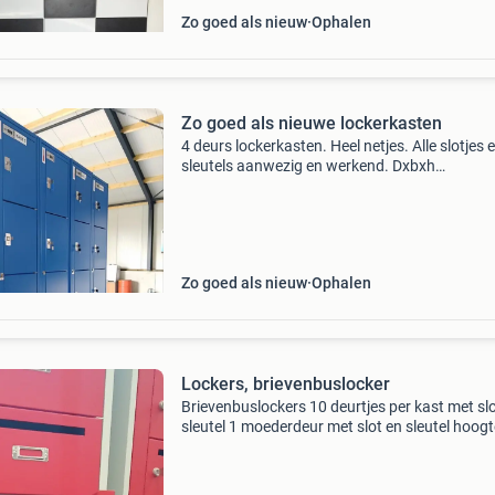
Zo goed als nieuw
Ophalen
Zo goed als nieuwe lockerkasten
4 deurs lockerkasten. Heel netjes. Alle slotjes 
sleutels aanwezig en werkend. Dxbxh
50cmx42cmx190cm 35 per stuk er zijn er nog 
Zo goed als nieuw
Ophalen
Lockers, brievenbuslocker
Brievenbuslockers 10 deurtjes per kast met sl
sleutel 1 moederdeur met slot en sleutel hoog
cm breedte 40 cm diepte 50 cm in nieuwstaat!
Stuks