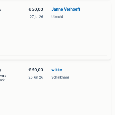
€ 50,00
Janne Verhoeff
s
27 jul 26
Utrecht
€ 50,00
wikke
w
kers
25 jun 26
Schalkhaar
ocker
f naas