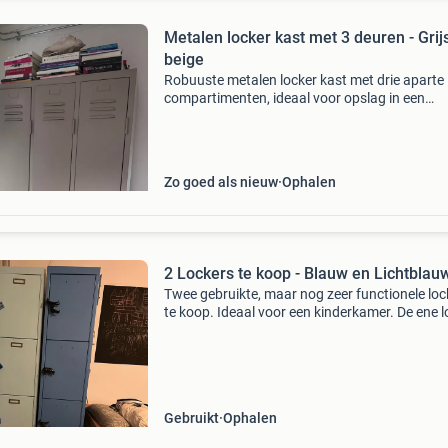
Metalen locker kast met 3 deuren - Grij
beige
Robuuste metalen locker kast met drie aparte
compartimenten, ideaal voor opslag in een
studentenkamer, garage of kantoor. Elk
compartiment heeft een legplank en een
kledingroede. De kast is gebruikt,
Zo goed als nieuw
Ophalen
2 Lockers te koop - Blauw en Lichtblau
Twee gebruikte, maar nog zeer functionele loc
te koop. Ideaal voor een kinderkamer. De ene l
is lichtblauw en de andere is een donkerdere
blauwtint. Ze zijn los van elkaar te plaatsen o
Gebruikt
Ophalen