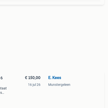
€ 150,00
E. Kees
16
16 jul 26
Munstergeleen
staat
rs
orden
thui