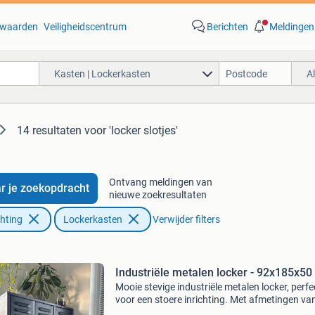
waarden
Veiligheidscentrum
Berichten
Meldingen
Kasten | Lockerkasten
A
14 resultaten
voor 'locker slotjes'
Ontvang meldingen van
r je zoekopdracht
nieuwe zoekresultaten
chting
Lockerkasten
Verwijder filters
Industriële metalen locker - 92x185x50
Mooie stevige industriële metalen locker, perfe
voor een stoere inrichting. Met afmetingen va
cm breed, 185 cm hoog en 50 cm diep biedt d