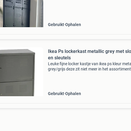
kast veel opbergruimte. Ideaal voor een hal,
slaapkam
Gebruikt
Ophalen
Ikea Ps lockerkast metallic grey met slo
en sleutels
Leuke fijne locker kastje van ikea ps kleur meta
grey/grijs deze zit niet meer in het assortiment 
ikea kast is hier fijn in gebruik geweest, maar 
weg wegens verhuizing past goed in de hal
Gebruikt
Ophalen