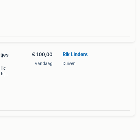
€ 100,00
Rik Linders
tjes
Vandaag
Duiven
llic
bij
gaat