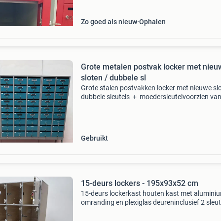
Zo goed als nieuw
Ophalen
Grote metalen postvak locker met nieu
sloten / dubbele sl
Grote stalen postvakken locker met nieuwe slo
dubbele sleutels + moedersleutelvoorzien va
postbakken / brievenbusop metalen voet /
standaard [ 50 cm hoog ]afmeting kast zonde
voet 212x1
Gebruikt
15-deurs lockers - 195x93x52 cm
15-deurs lockerkast houten kast met alumini
omranding en plexiglas deureninclusief 2 sleut
per deurop zwart metalen framemet
gebruikerssporen / krassentype kast: kluisjes 