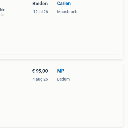
Bieden
Carien
rie
12 jul 26
Maasbracht
is
s
€ 95,00
MP
4 aug 26
Bedum
s.
 voor