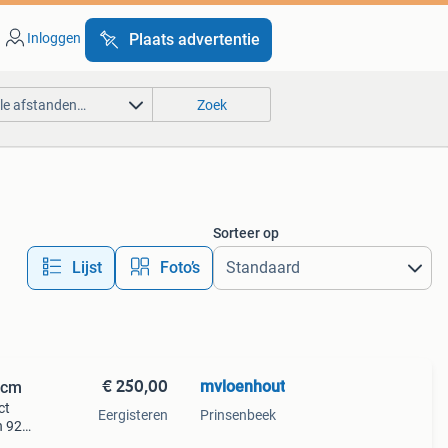
Inloggen
Plaats advertentie
lle afstanden…
Zoek
Sorteer op
Lijst
Foto’s
€ 250,00
mvloenhout
 cm
ct
Eergisteren
Prinsenbeek
n 92
eze