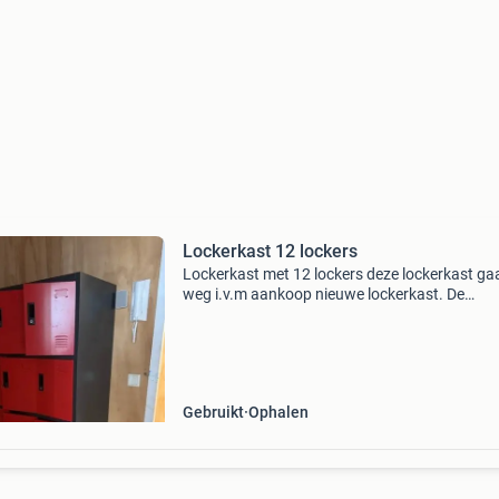
Lockerkast 12 lockers
Lockerkast met 12 lockers deze lockerkast ga
weg i.v.m aankoop nieuwe lockerkast. De
lockerkast in in goede staat alleen moeten er w
slotjes vervangen worden doordat deze in het 
zitten. Afm
Gebruikt
Ophalen