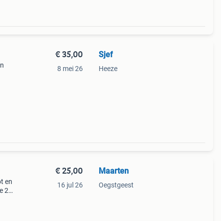
€ 35,00
Sjef
en
8 mei 26
Heeze
6.
€ 25,00
Maarten
ot en
16 jul 26
Oegstgeest
te 210
 2