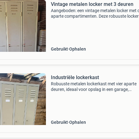
Vintage metalen locker met 3 deuren
Aangeboden: een vintage metalen locker met d
aparte compartimenten. Deze robuuste locker 
ideaal voor opslag in een garage, schuur of al
industriële decoratie. De locker heeft duidelijke
gebruik
Gebruikt
Ophalen
Industriële lockerkast
Robuuste metalen lockerkast met vier aparte
deuren, ideaal voor opslag in een garage,
werkplaats of als industriële eyecatcher in hui
Elke locker heeft ventilatiesleuven en een haak
kleding. De
Gebruikt
Ophalen