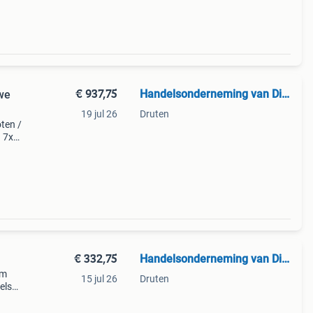
€ 937,75
Handelsonderneming van Dinteren
we
19 jul 26
Druten
ten /
n 7x9
r
€ 332,75
Handelsonderneming van Dinteren
um
15 jul 26
Druten
els
merk: