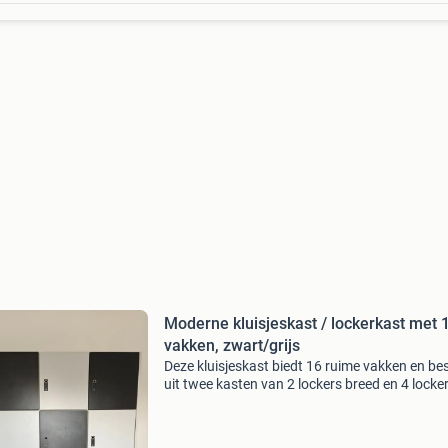
Moderne kluisjeskast / lockerkast met 
vakken, zwart/grijs
Deze kluisjeskast biedt 16 ruime vakken en be
uit twee kasten van 2 lockers breed en 4 locke
hoog. De kasten kunnen ook los van elkaar w
geplaatst. Ideaal voor kantoor of school. Zijn 