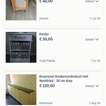
€ 40,00
Details
Almere
11 jul 26
Kastje
€ 30,00
Details
Oude Pekela
7 jul 26
Bruynzeel Keukenonderkast met
Werkblad - 30 cm diep
€ 120,00
Details
Rotterdam
2 aug 26