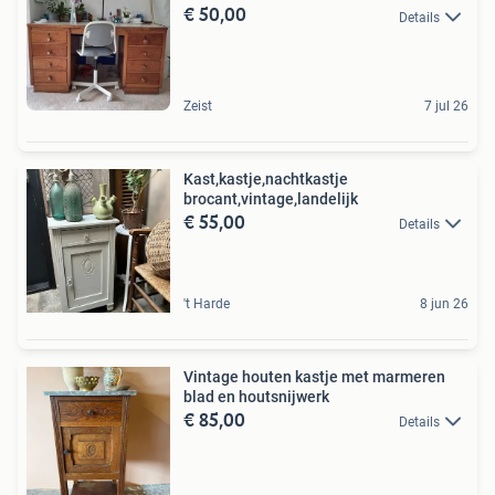
€ 50,00
Details
Zeist
7 jul 26
Kast,kastje,nachtkastje
brocant,vintage,landelijk
€ 55,00
Details
't Harde
8 jun 26
Vintage houten kastje met marmeren
blad en houtsnijwerk
€ 85,00
Details