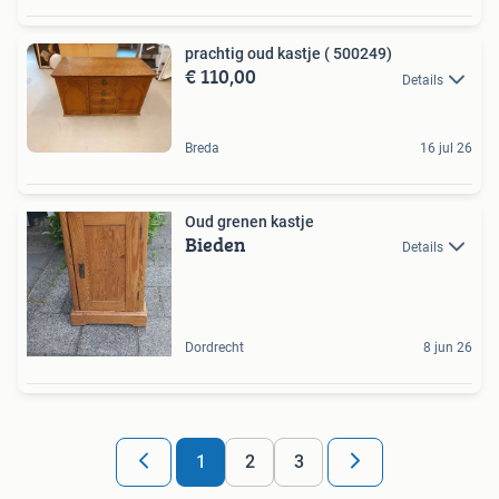
prachtig oud kastje ( 500249)
€ 110,00
Details
Breda
16 jul 26
Oud grenen kastje
Bieden
Details
Dordrecht
8 jun 26
1
2
3