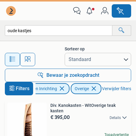
Kasten | Overige
Sorteer op
Alle afstanden…
Bewaar je zoekopdracht
Filters
Huis en Inrichting
Overige
Verwijder filters
Div. Kanokasten - WitOverige teak
kasten
€ 395,00
Details
Topadvertentie