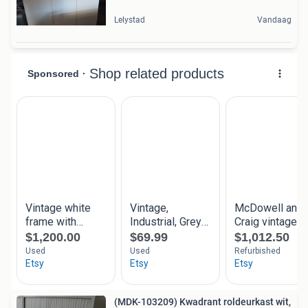
Lelystad
Vandaag
(MDK-103209) Kwadrant roldeurkast wit,