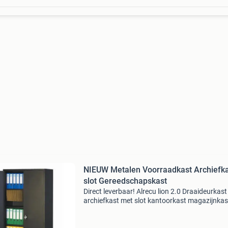
NIEUW Metalen Voorraadkast Archiefk
slot Gereedschapskast
Direct leverbaar! Alrecu lion 2.0 Draaideurkast
archiefkast met slot kantoorkast magazijnkas
garagekast stalen kast opbergkast klapdeurk
vleugeldeurkast werkplaatskast nieuw duurz