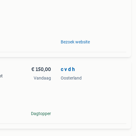
Bezoek website
€ 150,00
c v d h
ot
Vandaag
Oosterland
Dagtopper