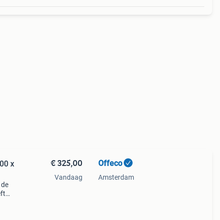
€ 325,00
Offeco
200 x
Vandaag
Amsterdam
 de
ft
zeer
0 cm