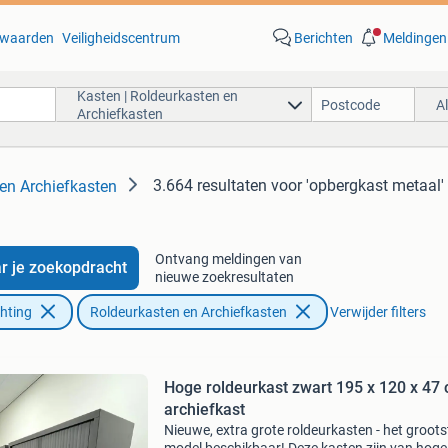
waarden
Veiligheidscentrum
Berichten
Meldingen
Kasten | Roldeurkasten en
A
Archiefkasten
3.664 resultaten
voor 'opbergkast metaal'
 en Archiefkasten
Ontvang meldingen van
r je zoekopdracht
nieuwe zoekresultaten
chting
Roldeurkasten en Archiefkasten
Verwijder filters
Hoge roldeurkast zwart 195 x 120 x 47 
archiefkast
Nieuwe, extra grote roldeurkasten - het groots