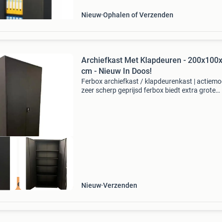
metalen kaste
Nieuw
Ophalen of Verzenden
Archiefkast Met Klapdeuren - 200x100
cm - Nieuw In Doos!
Ferbox archiefkast / klapdeurenkast | actiemo
zeer scherp geprijsd ferbox biedt extra grote
klapdeurenkasten aan van stevige kwaliteit,
volledig nieuw en uitgevoerd in matzwart. Het
betreft ons g
ratis levering
Nieuw
Verzenden