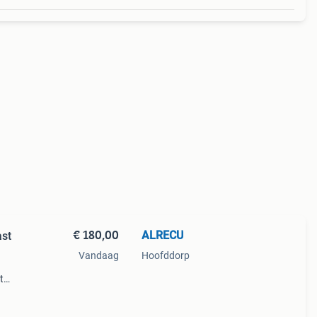
€ 180,00
ALRECU
ast
Vandaag
Hoofddorp
t
ast
ame