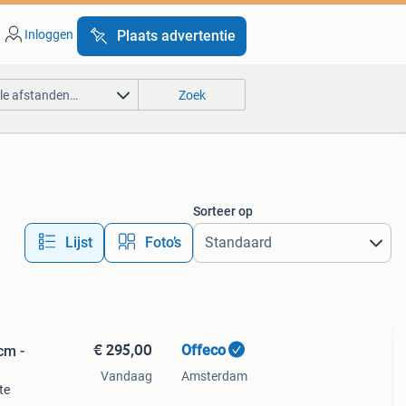
Inloggen
Plaats advertentie
lle afstanden…
Zoek
Sorteer op
Lijst
Foto’s
€ 295,00
Offeco
cm -
Vandaag
Amsterdam
te