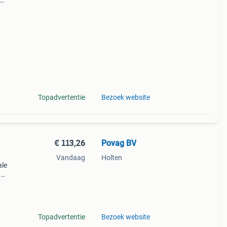
20 x
!
Topadvertentie
Bezoek website
€ 113,26
Povag BV
Vandaag
Holten
ale
.
 De
Topadvertentie
Bezoek website