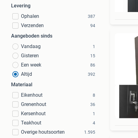
Levering
Ophalen
387
Verzenden
94
Aangeboden sinds
Vandaag
1
Gisteren
15
Een week
86
Altijd
392
Materiaal
Eikenhout
8
Grenenhout
36
Kersenhout
1
G
Teakhout
4
Overige houtsoorten
1.595