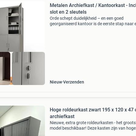
Metalen Archiefkast / Kantoorkast - Incl
slot en 2 sleutels
Orde schept duidelijkheid – en een goed
georganiseerd kantoor is de eerste stap naar 
heldere geest. Deze afsluitbare metalen archi
overtuigt door zijn doordachte functionaliteit 
robuuste
n verzendkosten
Nieuw
Verzenden
Hoge roldeurkast zwart 195 x 120 x 47 
archiefkast
Nieuwe, extra grote roldeurkasten - het groots
model beschikbaar! Deze kasten zijn van hoge
kwaliteit. Specificaties: afmeting kast: 195 x 1