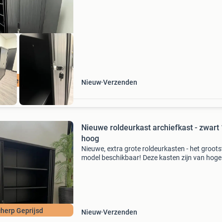
47 ook leverbaar in de kleuren antraciet en wit
Kast
Nieuw
Nieuw
Verzenden
Nieuwe roldeurkast archiefkast - zwart 195
hoog
Nieuwe, extra grote roldeurkasten - het groots
model beschikbaar! Deze kasten zijn van hoge
kwaliteit. Specificaties: afmeting kast: 195 x 1
47 ook leverbaar in de kleuren antraciet en wit
Kast
herp Geprijsd
Nieuw
Verzenden