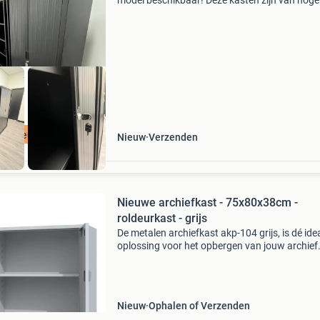
model beschikbaar! Deze kasten zijn van hoge
kwaliteit. Specificaties: afmeting kast: 195 x 1
47 ook leverbaar in de kleuren antraciet en wit
Kast
Nieuw
Nieuw
Verzenden
Nieuwe archiefkast - 75x80x38cm -
roldeurkast - grijs
De metalen archiefkast akp-104 grijs, is dé ide
oplossing voor het opbergen van jouw archief
Voorzien van 1 legbord, in hoogte verstelbaar.
archiefkast is standaard voorzien van een
draaiknopsl
Nieuw
Ophalen of Verzenden