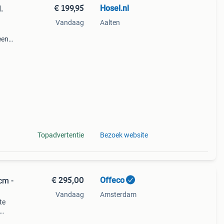
€ 199,95
Hosel.nl
.
Vandaag
Aalten
een
efkast
en
Topadvertentie
Bezoek website
€ 295,00
Offeco
cm -
Vandaag
Amsterdam
te
20 x