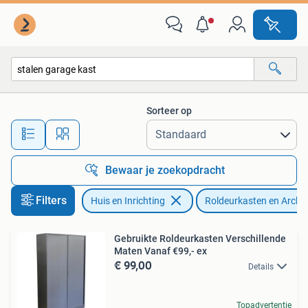
Kasten | Roldeurkasten en Archiefkasten
Sorteer op
Alle afstanden…
Bewaar je zoekopdracht
Filters
Huis en Inrichting
Roldeurkasten en Archi
Gebruikte Roldeurkasten Verschillende
Maten Vanaf €99,- ex
€ 99,00
Details
Topadvertentie