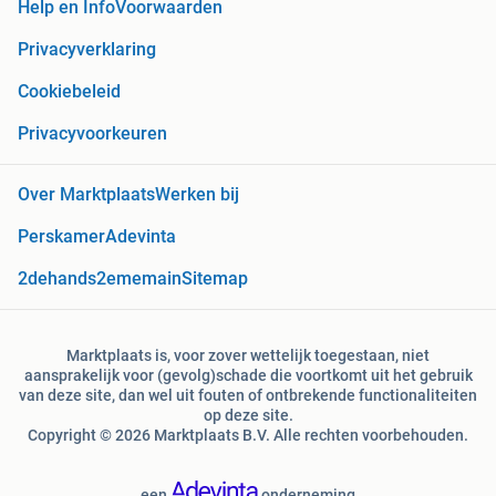
Help en Info
Voorwaarden
Privacyverklaring
Cookiebeleid
Privacyvoorkeuren
Over Marktplaats
Werken bij
Perskamer
Adevinta
2dehands
2ememain
Sitemap
Marktplaats is, voor zover wettelijk toegestaan, niet
aansprakelijk voor (gevolg)schade die voortkomt uit het gebruik
van deze site, dan wel uit fouten of ontbrekende functionaliteiten
op deze site.
Copyright © 2026 Marktplaats B.V. Alle rechten voorbehouden.
een
onderneming