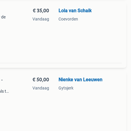
€ 35,00
Lola van Schaik
 de
Vandaag
Coevorden
€ 50,00
Nienke van Leeuwen
 -
Vandaag
Gytsjerk
ls te
of
eerd