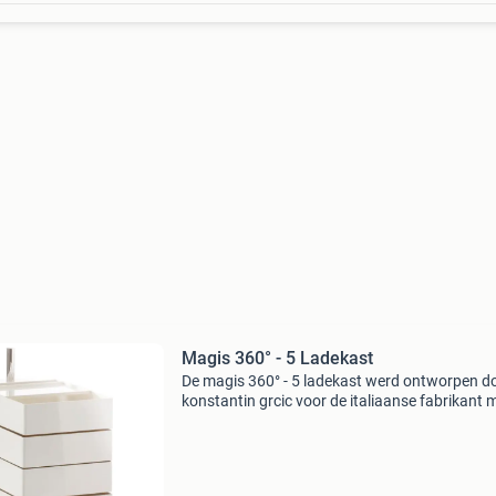
Magis 360° - 5 Ladekast
De magis 360° - 5 ladekast werd ontworpen d
konstantin grcic voor de italiaanse fabrikant 
Het idee achter de ladekast is om dynamisch t
werken. De afzonderlijke laden zijn 360° draai
en