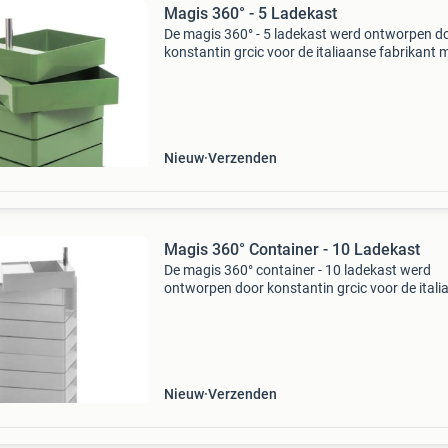
Magis 360° - 5 Ladekast
De magis 360° - 5 ladekast werd ontworpen d
konstantin grcic voor de italiaanse fabrikant 
Het idee achter de ladekast is om dynamisch t
werken. De afzonderlijke laden zijn 360° draai
en
Nieuw
Verzenden
Magis 360° Container - 10 Ladekast
De magis 360° container - 10 ladekast werd
ontworpen door konstantin grcic voor de itali
fabrikant magis. Het idee achter de ladekast i
dynamisch te werken. De afzonderlijke laden z
360° d
Nieuw
Verzenden