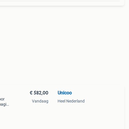
€ 582,00
Unicoo
oor
Vandaag
Heel Nederland
magis.
e
baar