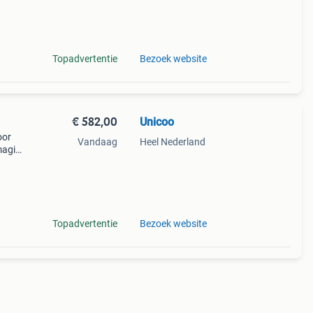
ijn
Topadvertentie
Bezoek website
€ 582,00
Unicoo
oor
Vandaag
Heel Nederland
magis.
e
baar
Topadvertentie
Bezoek website