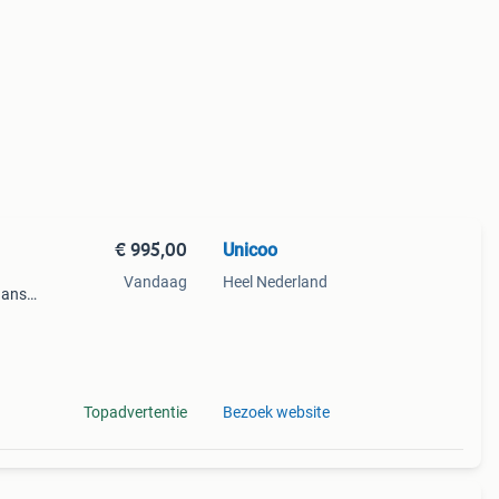
€ 995,00
Unicoo
Vandaag
Heel Nederland
aanse
s om
ijn
Topadvertentie
Bezoek website