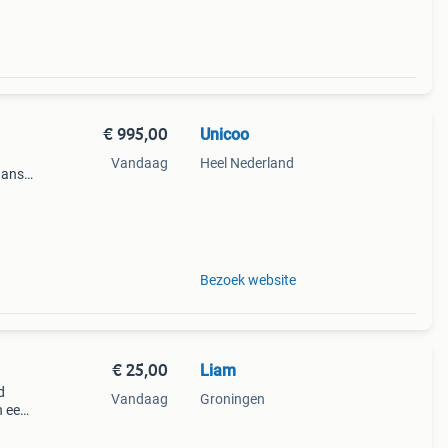
€ 995,00
Unicoo
Vandaag
Heel Nederland
aanse
s om
ijn
Bezoek website
€ 25,00
Liam
d
Vandaag
Groningen
n een
een
1 cm