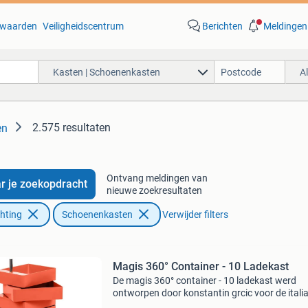
waarden
Veiligheidscentrum
Berichten
Meldingen
Kasten | Schoenenkasten
A
2.575 resultaten
en
Ontvang meldingen van
r je zoekopdracht
nieuwe zoekresultaten
chting
Schoenenkasten
Verwijder filters
Magis 360° Container - 10 Ladekast
De magis 360° container - 10 ladekast werd
ontworpen door konstantin grcic voor de itali
fabrikant magis. Het idee achter de ladekast i