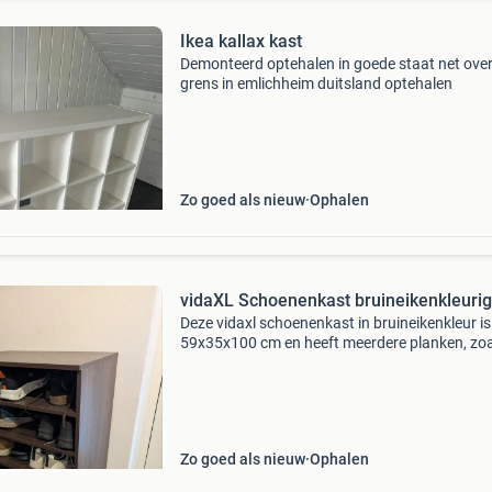
Ikea kallax kast
Demonteerd optehalen in goede staat net over
grens in emlichheim duitsland optehalen
Zo goed als nieuw
Ophalen
vidaXL Schoenenkast bruineikenkleurig
Deze vidaxl schoenenkast in bruineikenkleur is
59x35x100 cm en heeft meerdere planken, zoa
zien is op de foto&#39;s. Ideaal voor in de hal 
slaapkamer om je schoenen netjes georganis
te
Zo goed als nieuw
Ophalen