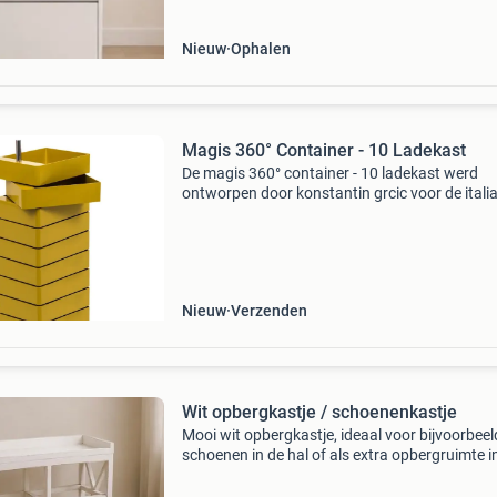
Nieuw
Ophalen
Magis 360° Container - 10 Ladekast
De magis 360° container - 10 ladekast werd
ontworpen door konstantin grcic voor de itali
fabrikant magis. Het idee achter de ladekast i
dynamisch te werken. De afzonderlijke laden z
360° d
Nieuw
Verzenden
Wit opbergkastje / schoenenkastje
Mooi wit opbergkastje, ideaal voor bijvoorbeel
schoenen in de hal of als extra opbergruimte i
andere kamer. Het kastje is compact en heeft 
open design met twee planken. Afmetingen: 5