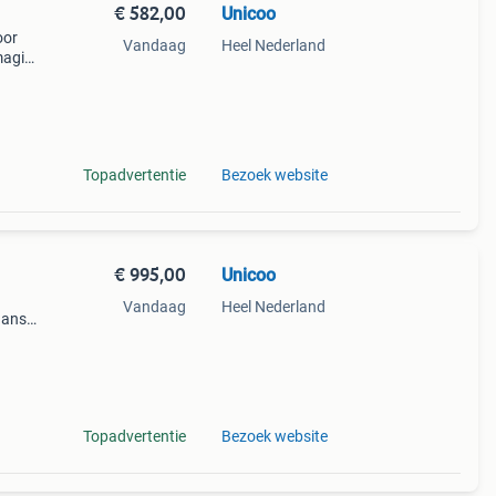
€ 582,00
Unicoo
oor
Vandaag
Heel Nederland
magis.
e
baar
Topadvertentie
Bezoek website
€ 995,00
Unicoo
Vandaag
Heel Nederland
aanse
s om
ijn
Topadvertentie
Bezoek website