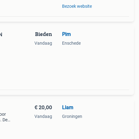
Bezoek website
Bieden
Pim
N
Vandaag
Enschede
an al
r en
€ 20,00
Liam
oor
Vandaag
Groningen
. De
chikt