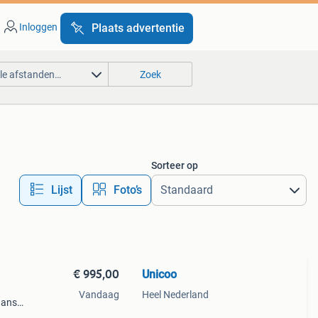
Inloggen
Plaats advertentie
lle afstanden…
Zoek
Sorteer op
Lijst
Foto’s
€ 995,00
Unicoo
Vandaag
Heel Nederland
aanse
s om