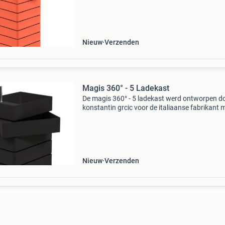
dynamisch te werken. De afzonderlijke laden z
360° d
Nieuw
Verzenden
Magis 360° - 5 Ladekast
De magis 360° - 5 ladekast werd ontworpen d
konstantin grcic voor de italiaanse fabrikant 
Het idee achter de ladekast is om dynamisch t
werken. De afzonderlijke laden zijn 360° draai
en
Nieuw
Verzenden