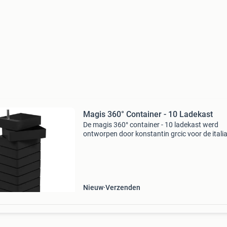
Magis 360° Container - 10 Ladekast
De magis 360° container - 10 ladekast werd
ontworpen door konstantin grcic voor de itali
fabrikant magis. Het idee achter de ladekast i
dynamisch te werken. De afzonderlijke laden z
360° d
Nieuw
Verzenden