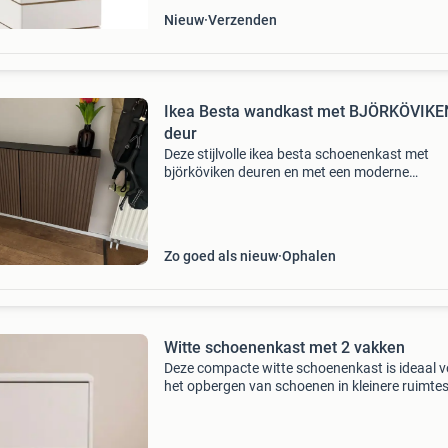
Nieuw
Verzenden
Ikea Besta wandkast met BJÖRKÖVIKE
deur
Deze stijlvolle ikea besta schoenenkast met
björköviken deuren en met een moderne
lattenstructuur is perfect voor het opbergen v
uw schoenen. De kast is donkerbruin van kleu
heeft een zwart b
Zo goed als nieuw
Ophalen
Witte schoenenkast met 2 vakken
Deze compacte witte schoenenkast is ideaal v
het opbergen van schoenen in kleinere ruimtes
kast heeft twee handige kantelvakken, elk ges
voor meerdere paren schoenen. Het strakke,
moderne