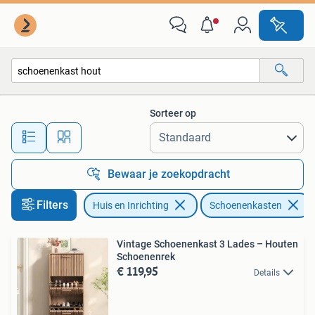
Kasten | Schoenenkasten
Sorteer op
Alle afstanden…
Bewaar je zoekopdracht
Filters
Huis en Inrichting
Schoenenkasten
Vintage Schoenenkast 3 Lades – Houten
Schoenenrek
€ 119,95
Details