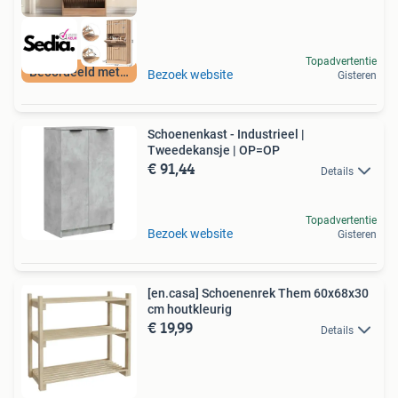
Topadvertentie
Beoordeeld met 9+
Bezoek website
Gisteren
Schoenenkast - Industrieel |
Tweedekansje | OP=OP
€ 91,44
Details
Topadvertentie
Bezoek website
Gisteren
[en.casa] Schoenenrek Them 60x68x30
cm houtkleurig
€ 19,99
Details