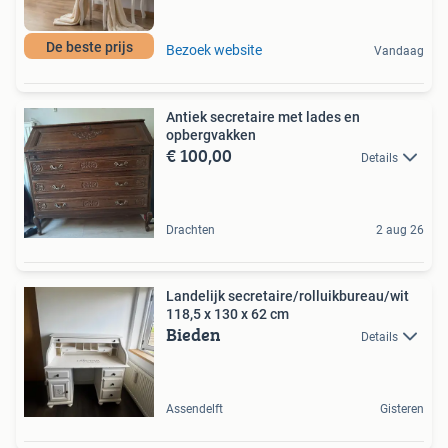
De beste prijs
Bezoek website
Vandaag
Antiek secretaire met lades en
opbergvakken
€ 100,00
Details
Drachten
2 aug 26
Landelijk secretaire/rolluikbureau/wit
118,5 x 130 x 62 cm
Bieden
Details
Assendelft
Gisteren