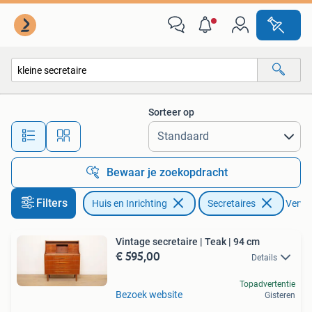
Kasten | Secretaires
Sorteer op
Alle afstanden…
Bewaar je zoekopdracht
Filters
Huis en Inrichting
Secretaires
Verwij
Vintage secretaire | Teak | 94 cm
€ 595,00
Details
Topadvertentie
Bezoek website
Gisteren