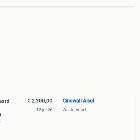
€ 2.300,00
Cinewall Aisel
aard
12 jul 26
Westervoort
g
ard