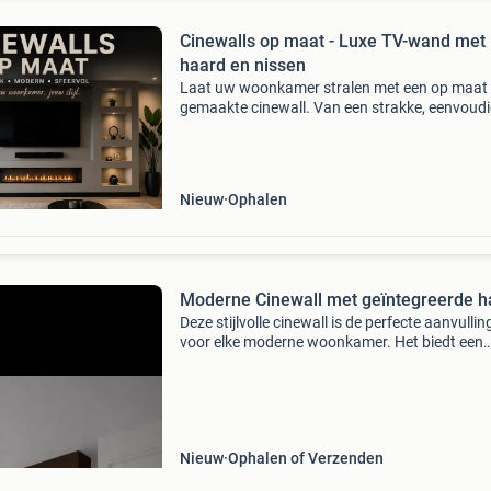
Cinewalls op maat - Luxe TV-wand met
haard en nissen
Laat uw woonkamer stralen met een op maat
gemaakte cinewall. Van een strakke, eenvoud
cinewall tot een complete luxe tv-wand met
geïntegreerde haard, sfeervolle nissen en led-
verlichting. Wij zorge
Nieuw
Ophalen
Moderne Cinewall met geïntegreerde h
Deze stijlvolle cinewall is de perfecte aanvullin
voor elke moderne woonkamer. Het biedt een
geïntegreerde oplossing voor uw televisie en e
sfeervolle haard, waardoor een gezellige en
opgeruimde ui
Nieuw
Ophalen of Verzenden