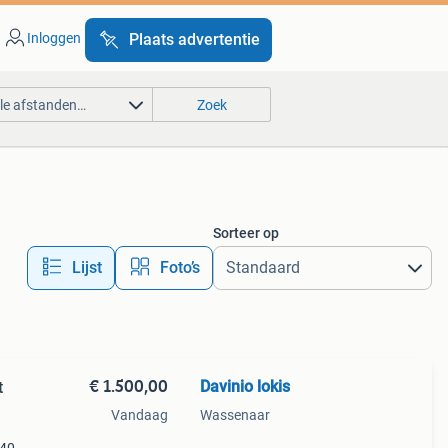
Inloggen
Plaats advertentie
lle afstanden…
Zoek
Sorteer op
Lijst
Foto’s
€ 1.500,00
Davinio lokis
t
Vandaag
Wassenaar