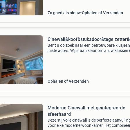
Zo goed als nieuw
Ophalen of Verzenden
Cinewall&koof&stukadoor&tegelzetter&lam
Bent u op zoek naar een betrouwbare klusjes
juiste adres. Wij staan klaar om al uw klussen u
het nu gaat om kleine reparaties of grote reno
expertise en vakm
Ophalen of Verzenden
Moderne Cinewall met geïntegreerde
sfeerhaard
Deze stijlvolle cinewall is de perfecte aanvullin
voor elke moderne woonkamer. Het combineer