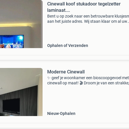
Cinewall koof stukadoor tegelzetter
laminaat....
Bent u op zoek naar een betrouwbare klusje
aan het juiste adres. Wij staan klaar om al uw
klussen uit te voeren, of het nu gaat om kleine
reparaties of grote renovaties. Met onze exper
en vakm
Ophalen of Verzenden
Moderne Cinewall
✨ geef je woonkamer een bioscoopgevoel met
cinewall op maat! 🎬 Droom je van een strakke
moderne tv-wand met ingebouwde haard en
perfecte afwerking? Wij ontwerpen, bouwen é
installeren jouw cine
Nieuw
Ophalen