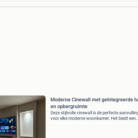
Moderne Cinewall met geïntegreerde h
en opbergruimte
Deze stijlvolle cinewall is de perfecte aanvullin
voor elke moderne woonkamer. Het biedt een
strakke oplossing voor het ophangen van uw
televisie, met een geïntegreerde elektrische ha
voor extra s