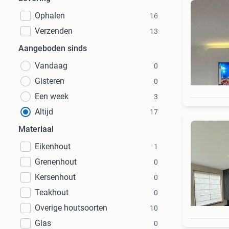
Ophalen
16
Verzenden
13
Aangeboden sinds
Vandaag
0
Gisteren
0
Een week
3
Altijd
17
Materiaal
Eikenhout
1
Grenenhout
0
Kersenhout
0
Teakhout
0
Overige houtsoorten
10
Glas
0