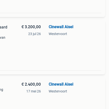
€ 3.200,00
Cinewall Aisel
aard
23 jul 26
Westervoort
 van
erk
usief
€ 2.400,00
Cinewall Aisel
ing
17 mei 26
Westervoort
en
akken