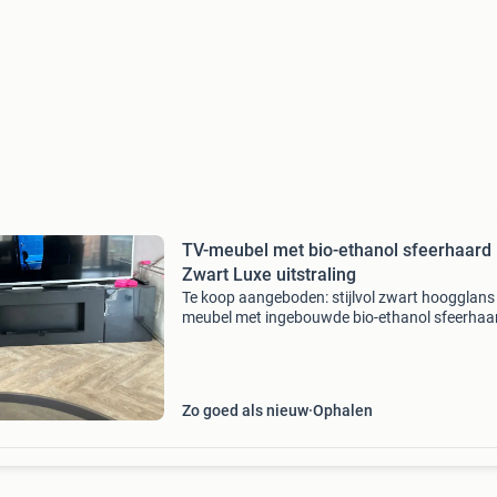
TV-meubel met bio-ethanol sfeerhaard
Zwart Luxe uitstraling
Te koop aangeboden: stijlvol zwart hoogglans 
meubel met ingebouwde bio-ethanol sfeerhaa
De haard brandt op bio-ethanol en geeft echte
vlammen, waardoor het meubel een warme en
uitstraling h
Zo goed als nieuw
Ophalen