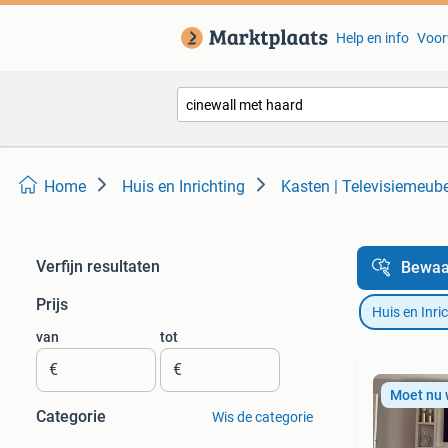
Help en info
Voor
Home
Huis en Inrichting
Kasten | Televisiemeub
Verfijn resultaten
Bewaa
Prijs
Huis en Inri
van
tot
€
€
Moet nu
Categorie
Wis de categorie