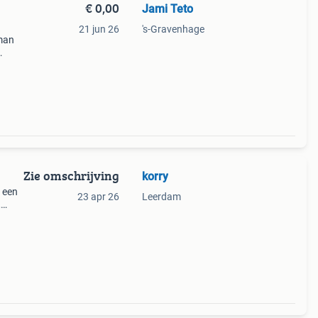
€ 0,00
Jami Teto
21 jun 26
's-Gravenhage
sman
tise
Zie omschrijving
korry
 een
23 apr 26
Leerdam
,
n