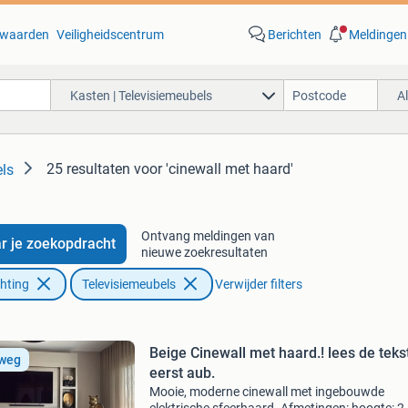
waarden
Veiligheidscentrum
Berichten
Meldingen
Kasten | Televisiemeubels
A
25 resultaten
voor 'cinewall met haard'
els
Ontvang meldingen van
r je zoekopdracht
nieuwe zoekresultaten
chting
Televisiemeubels
Verwijder filters
Beige Cinewall met haard.! lees de teks
 weg
eerst aub.
Mooie, moderne cinewall met ingebouwde