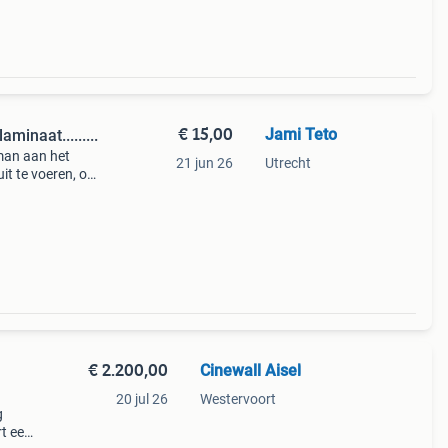
€ 15,00
Jami Teto
inaat.........
man aan het
21 jun 26
Utrecht
it te voeren, of
vaties. Met onze
€ 2.200,00
Cinewall Aisel
20 jul 26
Westervoort
g
t een