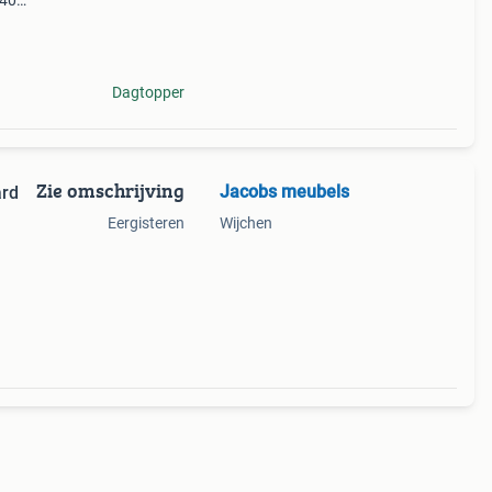
,40
t
Dagtopper
Zie omschrijving
Jacobs meubels
ard
Eergisteren
Wijchen
eld