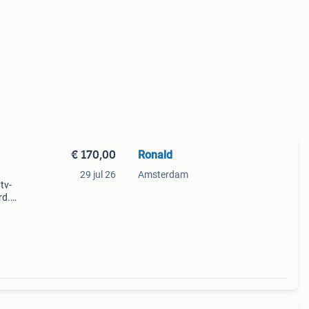
€ 170,00
Ronald
29 jul 26
Amsterdam
tv-
rd.
 luxe