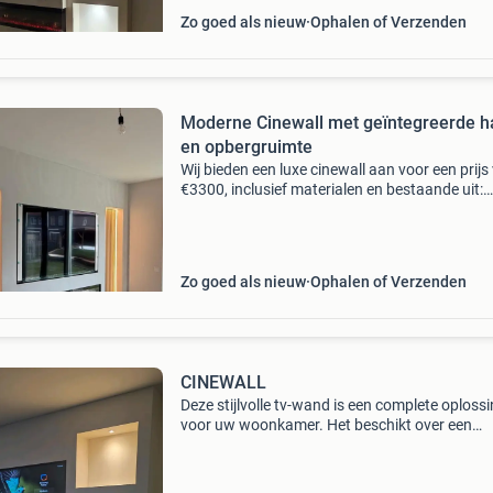
Zo goed als nieuw
Ophalen of Verzenden
Moderne Cinewall met geïntegreerde h
en opbergruimte
Wij bieden een luxe cinewall aan voor een prijs
€3300, inclusief materialen en bestaande uit:
sfeerhaard van 183 tv-kast van 300 cm stucw
en afwerking led-verlichting wandpanelen excl
Zo goed als nieuw
Ophalen of Verzenden
CINEWALL
Deze stijlvolle tv-wand is een complete oploss
voor uw woonkamer. Het beschikt over een
ingebouwde ruimte voor een grote televisie, e
sfeervolle elektrische haard en diverse open v
met verli