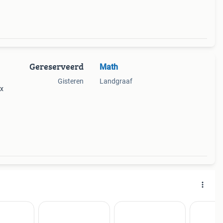
Gereserveerd
Math
Gisteren
Landgraaf
ax
sse of