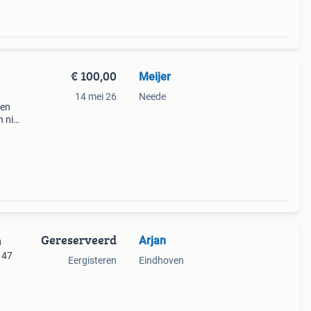
€ 100,00
Meijer
14 mei 26
Neede
len
n niet
uk of
Gereserveerd
Arjan
m
 147
Eergisteren
Eindhoven
teerd