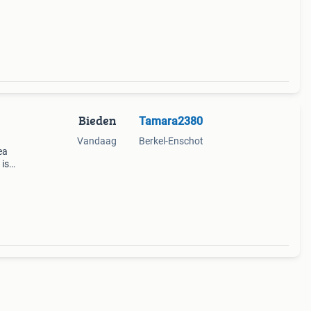
Bieden
Tamara2380
Vandaag
Berkel-Enschot
ea
 is
es of
nden