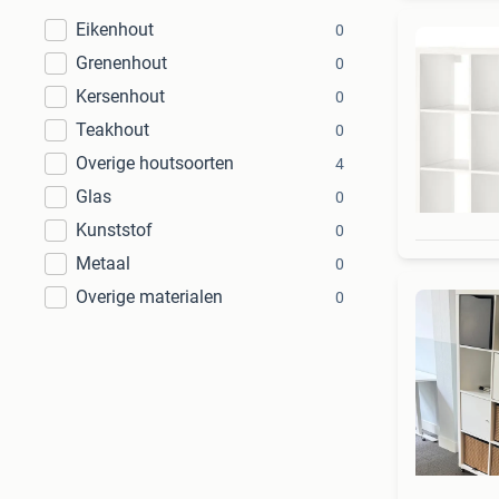
Eikenhout
0
Grenenhout
0
Kersenhout
0
Teakhout
0
Overige houtsoorten
4
Glas
0
Kunststof
0
Metaal
0
Overige materialen
0