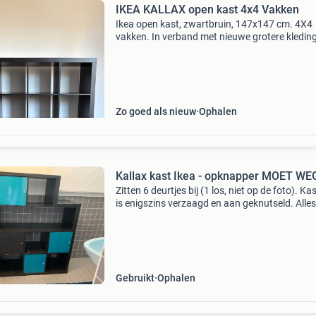
IKEA KALLAX open kast 4x4 Vakken
Ikea open kast, zwartbruin, 147x147 cm. 4X4
vakken. In verband met nieuwe grotere kledin
is er geen ruimte en moet deze weg. Hij is in g
staat en er zijn amper gebruikssporen te zien.
kas
Zo goed als nieuw
Ophalen
Kallax kast Ikea - opknapper MOET WE
Zitten 6 deurtjes bij (1 los, niet op de foto). Kas
is enigszins verzaagd en aan geknutseld. Alles
niks, dus niet alleen de deurtjes ophalen. 147 
x 40
Gebruikt
Ophalen