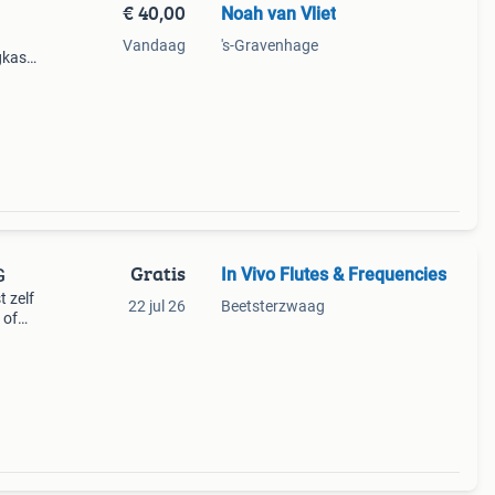
€ 40,00
Noah van Vliet
Vandaag
's-Gravenhage
gkast,
oede
 De
Gratis
In Vivo Flutes & Frequencies
G
t zelf
22 jul 26
Beetsterzwaag
 of
X 147