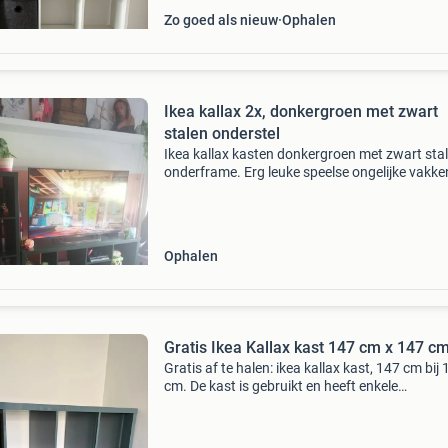
Zo goed als nieuw
Ophalen
Ikea kallax 2x, donkergroen met zwart
stalen onderstel
Ikea kallax kasten donkergroen met zwart sta
onderframe. Erg leuke speelse ongelijke vakke
meer te koop in deze kleur en dit model. Per st
als set te koop. Zijn afgelopen herfst gekocht.
Ophalen
Gratis Ikea Kallax kast 147 cm x 147 c
Gratis af te halen: ikea kallax kast, 147 cm bij
cm. De kast is gebruikt en heeft enkele
gebruiksporen, maar prima in orde. Aan de
bovenkant zitten 4 schroefgaten. Is gedemon
en kan zo meegen