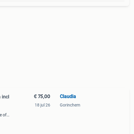
€ 75,00
Claudia
 incl
18 jul 26
Gorinchem
e of
cm
e