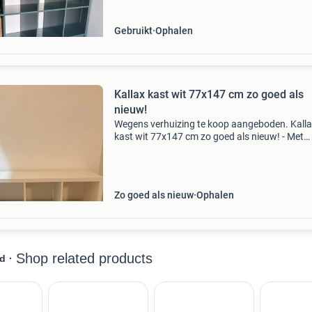
Gebruikt
Ophalen
Kallax kast wit 77x147 cm zo goed als
nieuw!
Wegens verhuizing te koop aangeboden. Kall
kast wit 77x147 cm zo goed als nieuw! - Met
onderstel. - Met 4 manden. - Zonder
gebruikssporen. Op te halen in heerlen. Intere
vragen? Stuur gerust e
Zo goed als nieuw
Ophalen