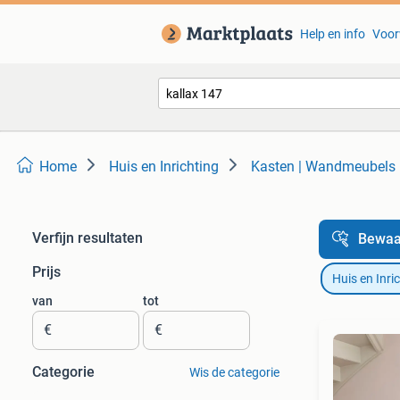
Help en info
Voor
Home
Huis en Inrichting
Kasten | Wandmeubels
Verfijn resultaten
Bewaa
Prijs
Huis en Inri
van
tot
€
€
Categorie
Wis de categorie