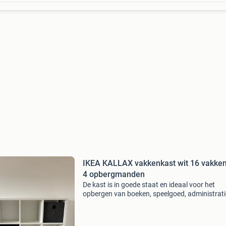
IKEA KALLAX vakkenkast wit 16 vakken
4 opbergmanden
De kast is in goede staat en ideaal voor het
opbergen van boeken, speelgoed, administrati
woonaccessoires. Afmetingen: breedte: 140 
diepte: 34 cm hoogte: 147 cm inclusief: 4 grijz
opbergmanden