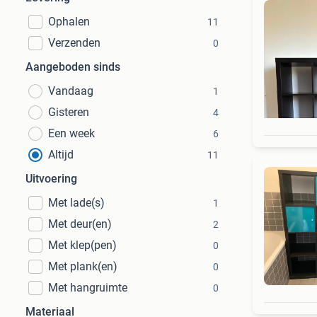
Ophalen
11
Verzenden
0
Aangeboden sinds
Vandaag
1
Gisteren
4
Een week
6
Altijd
11
Uitvoering
Met lade(s)
1
Met deur(en)
2
Met klep(pen)
0
Met plank(en)
0
Met hangruimte
0
Materiaal