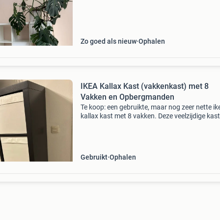
vervoeren denk ik. Teab
Zo goed als nieuw
Ophalen
IKEA Kallax Kast (vakkenkast) met 8
Vakken en Opbergmanden
Te koop: een gebruikte, maar nog zeer nette ik
kallax kast met 8 vakken. Deze veelzijdige kast
ideaal voor het opbergen van boeken, decorati
speelgoed. Inclusief 8 witte, dröna opbergma
Gebruikt
Ophalen