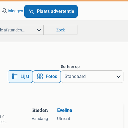
Inloggen
Plaats advertentie
lle afstanden…
Zoek
Sorteer op
Lijst
Foto’s
Bieden
Eveline
f 6
Vandaag
Utrecht
eer