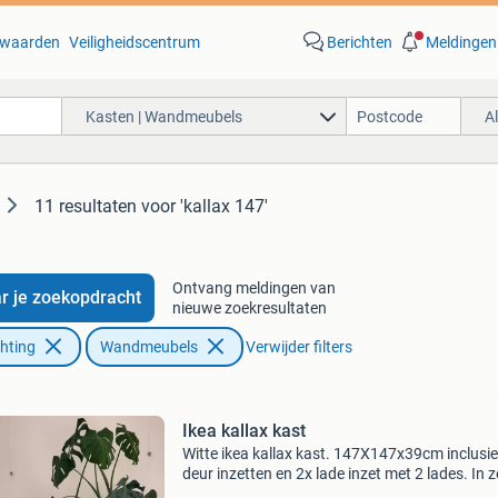
waarden
Veiligheidscentrum
Berichten
Meldingen
Kasten | Wandmeubels
A
11 resultaten
voor 'kallax 147'
Ontvang meldingen van
r je zoekopdracht
nieuwe zoekresultaten
chting
Wandmeubels
Verwijder filters
Ikea kallax kast
Witte ikea kallax kast. 147X147x39cm inclusie
deur inzetten en 2x lade inzet met 2 lades. In z
goede staat, zit in elkaar en beste in geheel