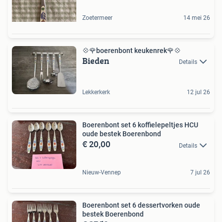
Zoetermeer
14 mei 26
💠🌹boerenbont keukenrek🌹💠
Bieden
Details
Lekkerkerk
12 jul 26
Boerenbont set 6 koffielepeltjes HCU
oude bestek Boerenbond
€ 20,00
Details
Nieuw-Vennep
7 jul 26
Boerenbont set 6 dessertvorken oude
bestek Boerenbond