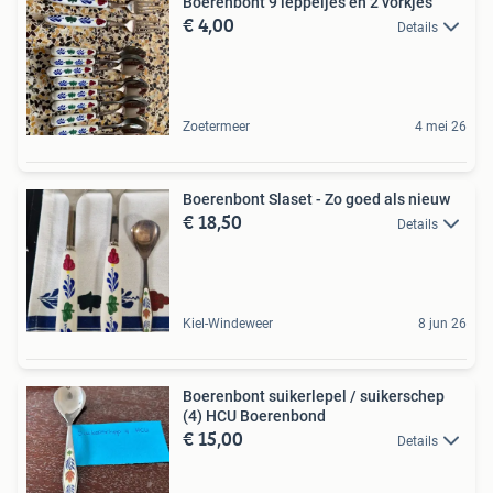
Boerenbont 9 leppeljes en 2 vorkjes
€ 4,00
Details
Zoetermeer
4 mei 26
Boerenbont Slaset - Zo goed als nieuw
€ 18,50
Details
Kiel-Windeweer
8 jun 26
Boerenbont suikerlepel / suikerschep
(4) HCU Boerenbond
€ 15,00
Details