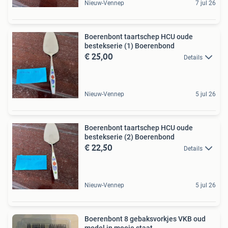
Nieuw-Vennep
7 jul 26
Boerenbont taartschep HCU oude
bestekserie (1) Boerenbond
€ 25,00
Details
Nieuw-Vennep
5 jul 26
Boerenbont taartschep HCU oude
bestekserie (2) Boerenbond
€ 22,50
Details
Nieuw-Vennep
5 jul 26
Boerenbont 8 gebaksvorkjes VKB oud
model in mooie staat