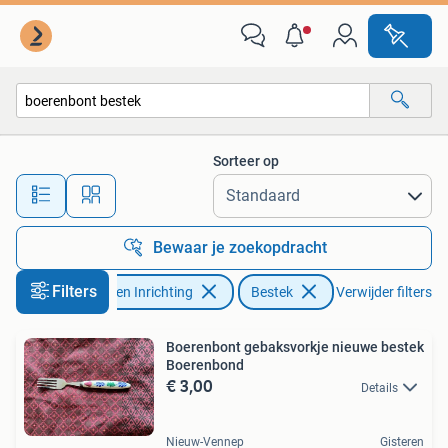
Keuken | Bestek
Sorteer op
Alle afstanden…
Bewaar je zoekopdracht
Filters
Huis en Inrichting
Bestek
Verwijder filters
Boerenbont gebaksvorkje nieuwe bestek
Boerenbond
€ 3,00
Details
Nieuw-Vennep
Gisteren