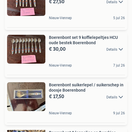
€ 27,50
Details
Nieuw-Vennep
5 jul 26
Boerenbont set 9 koffielepeltjes HCU
oude bestek Boerenbond
€ 30,00
Details
Nieuw-Vennep
7 jul 26
Boerenbont suikerlepel / suikerschep in
doosje Boerenbond
€ 17,50
Details
Nieuw-Vennep
9 jul 26