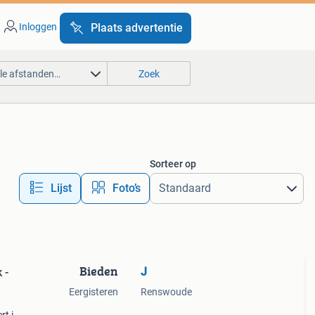
Inloggen
Plaats advertentie
lle afstanden…
Zoek
Sorteer op
Lijst
Foto’s
Bieden
J
 -
Eergisteren
Renswoude