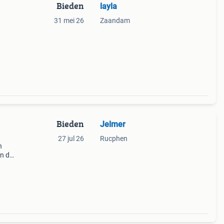
Bieden
layla
31 mei 26
Zaandam
Bieden
Jelmer
27 jul 26
Rucphen
n
in de
n