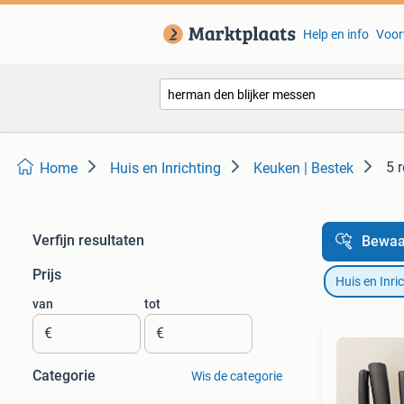
Help en info
Voor
5 
Home
Huis en Inrichting
Keuken | Bestek
Verfijn resultaten
Bewaa
Prijs
Huis en Inri
van
tot
€
€
Categorie
Wis de categorie