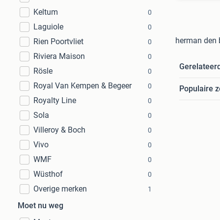
Keltum
0
Laguiole
0
herman den b
Rien Poortvliet
0
Riviera Maison
0
Gerelateer
Rösle
0
Royal Van Kempen & Begeer
0
Populaire 
Royalty Line
0
Sola
0
Villeroy & Boch
0
Vivo
0
WMF
0
Wüsthof
0
Overige merken
1
Moet nu weg