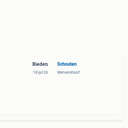
Bieden
Schouten
18 jul 26
Wervershoof