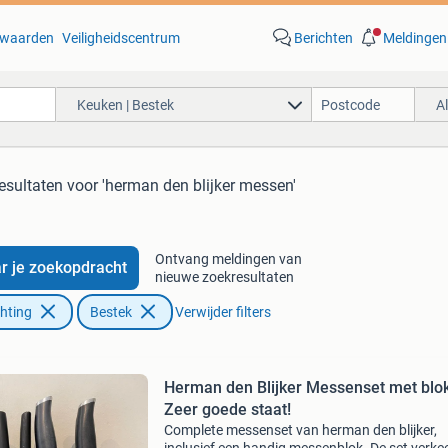
waarden
Veiligheidscentrum
Berichten
Meldingen
Keuken | Bestek
A
resultaten
voor 'herman den blijker messen'
Ontvang meldingen van
r je zoekopdracht
nieuwe zoekresultaten
chting
Bestek
Verwijder filters
Herman den Blijker Messenset met blok
Zeer goede staat!
Complete messenset van herman den blijker,