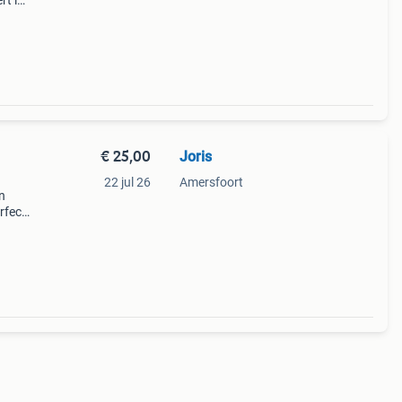
rt in
n
ke
€ 25,00
Joris
22 jul 26
Amersfoort
n
rfect
24cm