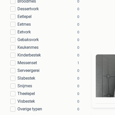
Broodmes
0
Dessertvork
0
Eetlepel
0
Eetmes
0
Eetvork
0
Gebaksvork
0
Keukenmes
0
Kinderbestek
0
Messenset
1
Serveergerei
0
Slabestek
0
Snijmes
0
Theelepel
0
Visbestek
0
Overige typen
0