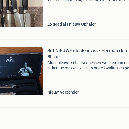
inclusief een handig messenblok. De set verkee
zeer goede staat en bevat diverse messen, va
steakmessen tot een broodmes, ideaal voor el
keuken.
Zo goed als nieuw
Ophalen
Set NIEUWE steakknives - Herman den
Blijker
Gloednieuwe set steakmessen van herman de
blijker. De messen zijn van hoge kwaliteit en pe
voor het snijden van steaks. De messen zijn 
lang. De set is compleet en ongebruikt.
Nieuw
Verzenden