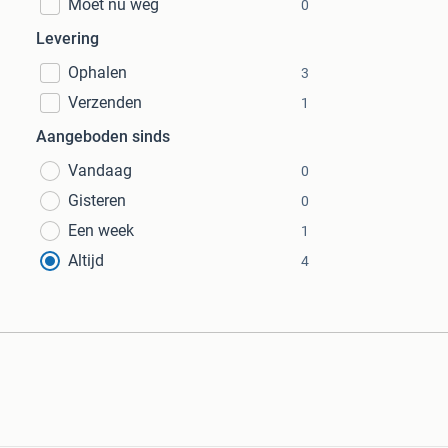
Moet nu weg
0
Levering
Ophalen
3
Verzenden
1
Aangeboden sinds
Vandaag
0
Gisteren
0
Een week
1
Altijd
4