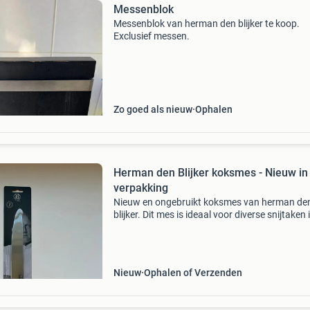
Messenblok
Messenblok van herman den blijker te koop.
Exclusief messen.
Zo goed als nieuw
Ophalen
Herman den Blijker koksmes - Nieuw in
verpakking
Nieuw en ongebruikt koksmes van herman de
blijker. Dit mes is ideaal voor diverse snijtaken 
keuken en komt in de originele verpakking. Ee
must-have voor elke thuiskok.
Nieuw
Ophalen of Verzenden