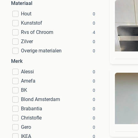
Materiaal
Hout
0
Kunststof
0
Rvs of Chroom
4
Zilver
0
Overige materialen
0
Merk
Alessi
0
Amefa
0
BK
0
Blond Amsterdam
0
Brabantia
0
Christofle
0
Gero
0
IKEA
0