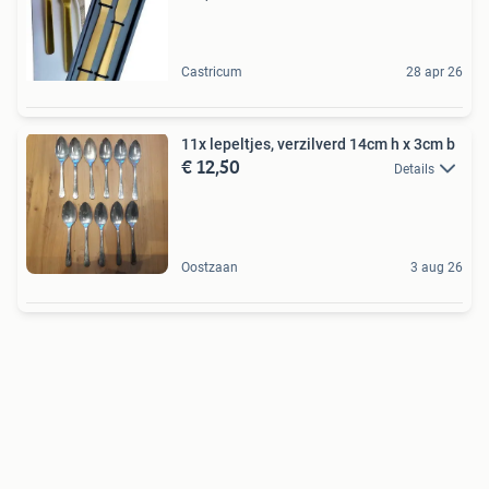
Castricum
28 apr 26
11x lepeltjes, verzilverd 14cm h x 3cm b
€ 12,50
Details
Oostzaan
3 aug 26