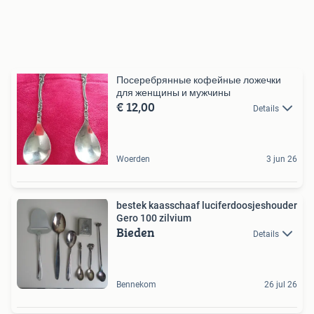
Посеребрянные кофейные ложечки
для женщины и мужчины
€ 12,00
Details
Woerden
3 jun 26
bestek kaasschaaf luciferdoosjeshouder
Gero 100 zilvium
Bieden
Details
Bennekom
26 jul 26