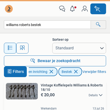
Keuken | Bestek
Sorteer op
Alle afstanden…
Bewaar je zoekopdracht
Filters
Huis en Inrichting
Bestek
Verwijder filters
Vintage Koffielepels Williams & Roberts
18/10
€ 20,00
Details
Werkendam
13 jul 26