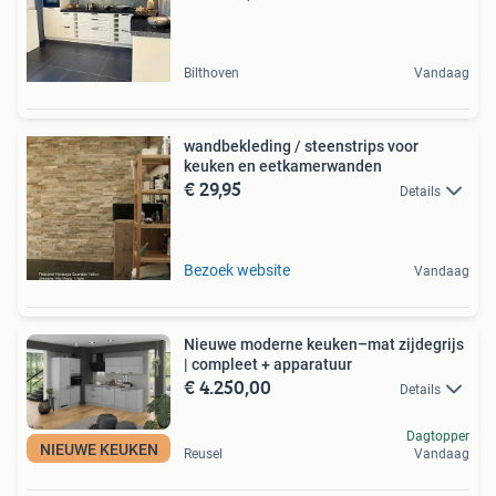
Bilthoven
Vandaag
wandbekleding / steenstrips voor
keuken en eetkamerwanden
€ 29,95
Details
Bezoek website
Vandaag
Nieuwe moderne keuken–mat zijdegrijs
| compleet + apparatuur
€ 4.250,00
Details
Dagtopper
NIEUWE KEUKEN
Reusel
Vandaag