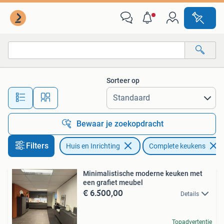
Keuken | Complete keukens
Sorteer op
Alle afstanden…
Bewaar je zoekopdracht
Filters
Huis en Inrichting
Complete keukens
Minimalistische moderne keuken met
een grafiet meubel
€ 6.500,00
Details
Topadvertentie