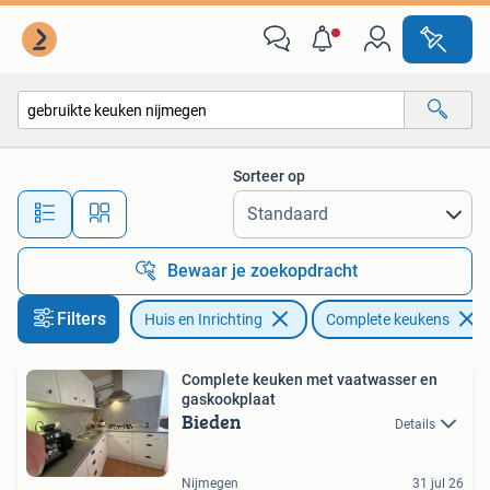
Keuken | Complete keukens
Sorteer op
Alle afstanden…
Bewaar je zoekopdracht
Filters
Huis en Inrichting
Complete keukens
Complete keuken met vaatwasser en
gaskookplaat
Bieden
Details
Nijmegen
31 jul 26