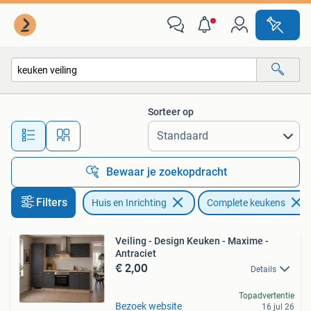
Keuken | Complete keukens
Sorteer op
Alle afstanden…
Bewaar je zoekopdracht
Filters
Huis en Inrichting
Complete keukens
Veiling - Design Keuken - Maxime -
Antraciet
€ 2,00
Details
Topadvertentie
Bezoek website
16 jul 26