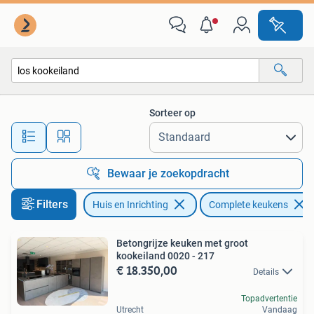
Keuken | Complete keukens
Sorteer op
Alle afstanden…
Bewaar je zoekopdracht
Filters
Huis en Inrichting
Complete keukens
Betongrijze keuken met groot
kookeiland 0020 - 217
€ 18.350,00
Details
Topadvertentie
Utrecht
Vandaag