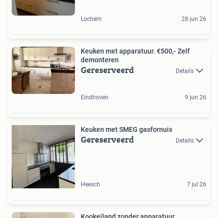
Lochem
28 jun 26
Keuken met apparatuur. €500,- Zelf
demonteren
Gereserveerd
Details
Eindhoven
9 jun 26
Keuken met SMEG gasfornuis
Gereserveerd
Details
Heesch
7 jul 26
Kookeiland zonder apparatuur,