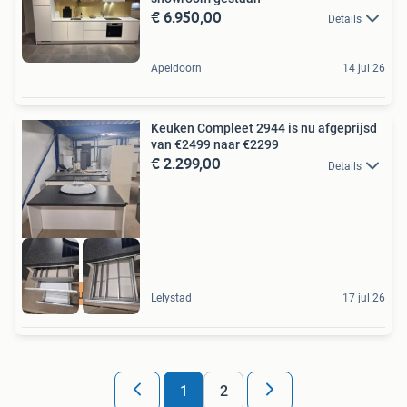
€ 6.950,00
Details
Apeldoorn
14 jul 26
Keuken Compleet 2944 is nu afgeprijsd
van €2499 naar €2299
€ 2.299,00
Details
Kom nu kijken
Lelystad
17 jul 26
1
2