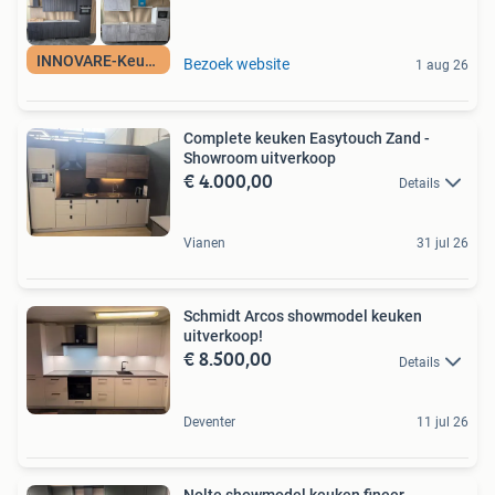
INNOVARE-Keukens
Bezoek website
1 aug 26
Complete keuken Easytouch Zand -
Showroom uitverkoop
€ 4.000,00
Details
Vianen
31 jul 26
Schmidt Arcos showmodel keuken
uitverkoop!
€ 8.500,00
Details
Deventer
11 jul 26
Nolte showmodel keuken fineer