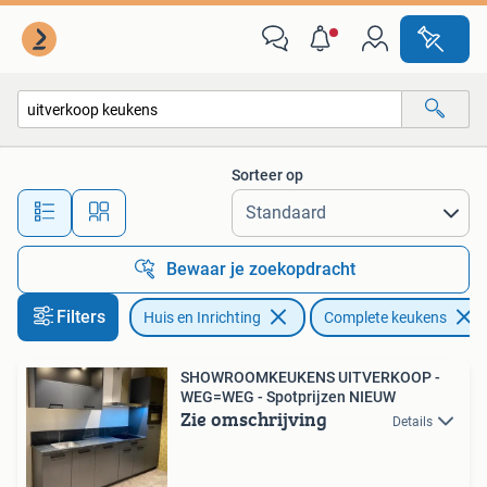
Keuken | Complete keukens
Sorteer op
Alle afstanden…
Bewaar je zoekopdracht
Filters
Huis en Inrichting
Complete keukens
SHOWROOMKEUKENS UITVERKOOP -
WEG=WEG - Spotprijzen NIEUW
Zie omschrijving
Details