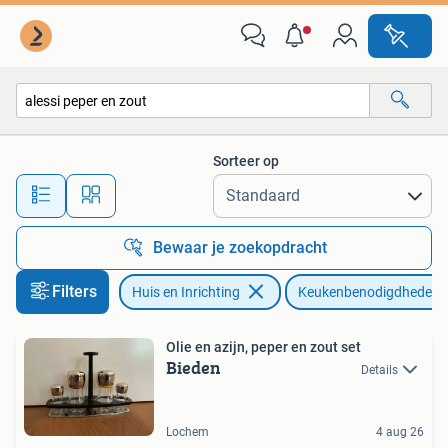
Keuken | Keukenbenodigdheden
Sorteer op
Alle afstanden…
Bewaar je zoekopdracht
Filters
Huis en Inrichting
Keukenbenodigdheden
Olie en azijn, peper en zout set
Bieden
Details
Lochem
4 aug 26