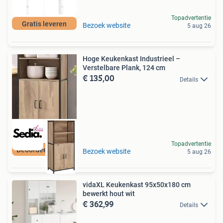
Topadvertentie
Gratis leveren
Bezoek website
5 aug 26
Hoge Keukenkast Industrieel –
Verstelbare Plank, 124 cm
€ 135,00
Details
Topadvertentie
Beoordeeld met 9+
Bezoek website
5 aug 26
vidaXL Keukenkast 95x50x180 cm
bewerkt hout wit
€ 362,99
Details