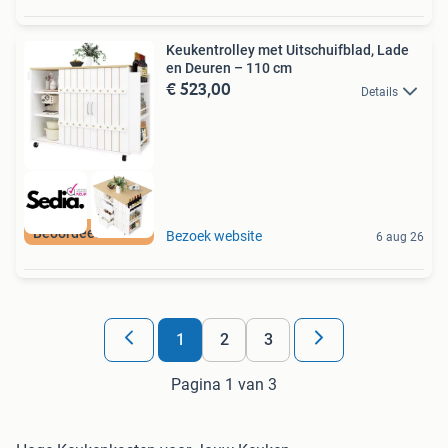
Keukentrolley met Uitschuifblad, Lade
en Deuren – 110 cm
€ 523,00
Details
Beoordeeld met 9+
Bezoek website
6 aug 26
1
2
3
Pagina 1 van 3