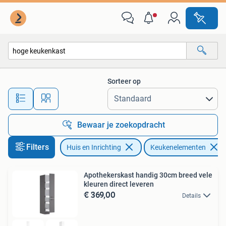
Keuken | Keukenelementen
Sorteer op
Alle afstanden…
Bewaar je zoekopdracht
Filters
Huis en Inrichting
Keukenelementen
Apothekerskast handig 30cm breed vele
kleuren direct leveren
€ 369,00
Details