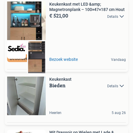
Keukenkast met LED &amp;
Magnetronplank – 100×47×187 cm Hout
€ 521,00
Details
Beoordeeld met 9+
Bezoek website
Vandaag
Keukenkast
Bieden
Details
Heerlen
5 aug 26
Wit Dressoir op Wielen met Lade &