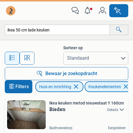
Keuken | Keukenelementen
Sorteer op
Alle afstanden…
Bewaar je zoekopdracht
Filters
Huis en Inrichting
Keukenelementen
Ikea keuken metod nieuwstaat !! 160cm
Bieden
Details
Badhoevedorp
Eergisteren