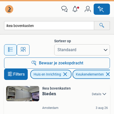
Keuken | Keukenelementen
Sorteer op
Alle afstanden…
Bewaar je zoekopdracht
Filters
Huis en Inrichting
Keukenelementen
Ikea bovenkasten
Bieden
Details
Amsterdam
3 aug 26