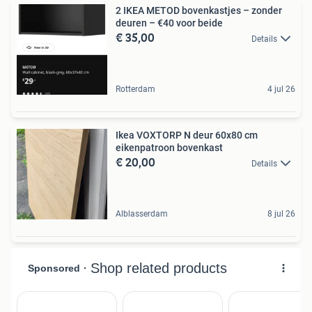
2 IKEA METOD bovenkastjes – zonder
deuren – €40 voor beide
€ 35,00
Details
Rotterdam
4 jul 26
Ikea VOXTORP N deur 60x80 cm
eikenpatroon bovenkast
€ 20,00
Details
Alblasserdam
8 jul 26