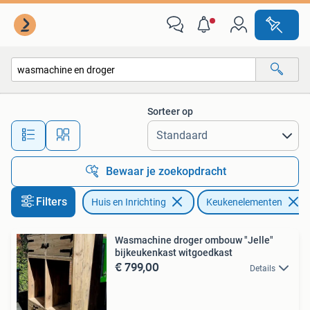
Keuken | Keukenelementen
Sorteer op
Alle afstanden…
Bewaar je zoekopdracht
Filters
Huis en Inrichting
Keukenelementen
Wasmachine droger ombouw "Jelle"
bijkeukenkast witgoedkast
€ 799,00
Details