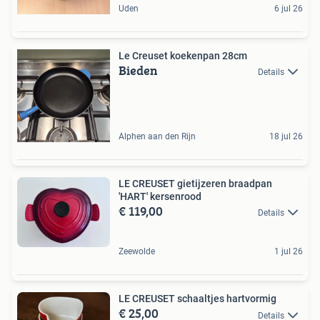
Uden
6 jul 26
Le Creuset koekenpan 28cm
Bieden
Details
Alphen aan den Rijn
18 jul 26
LE CREUSET gietijzeren braadpan
'HART' kersenrood
€ 119,00
Details
Zeewolde
1 jul 26
LE CREUSET schaaltjes hartvormig
€ 25,00
Details