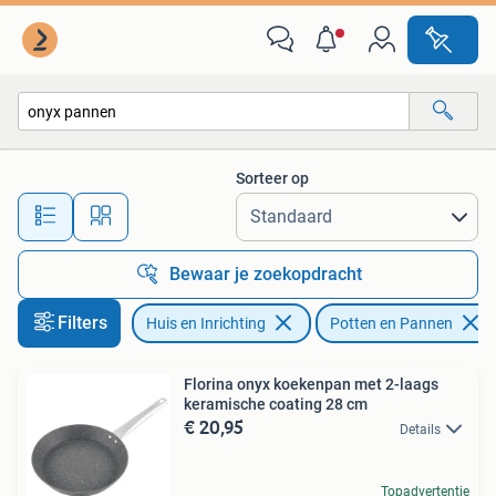
Keuken | Potten en Pannen
Sorteer op
Alle afstanden…
Bewaar je zoekopdracht
Filters
Huis en Inrichting
Potten en Pannen
Florina onyx koekenpan met 2-laags
keramische coating 28 cm
€ 20,95
Details
Topadvertentie