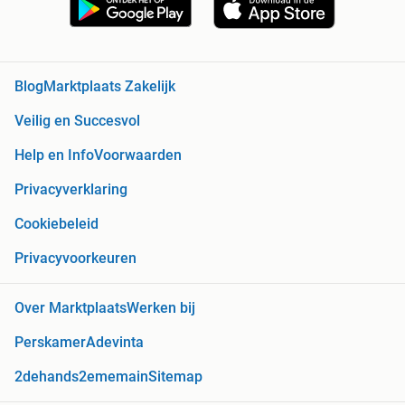
Blog
Marktplaats Zakelijk
Veilig en Succesvol
Help en Info
Voorwaarden
Privacyverklaring
Cookiebeleid
Privacyvoorkeuren
Over Marktplaats
Werken bij
Perskamer
Adevinta
2dehands
2ememain
Sitemap