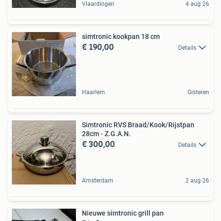
Vlaardingen
4 aug 26
simtronic kookpan 18 cm
€ 190,00
Details
Haarlem
Gisteren
Simtronic RVS Braad/Kook/Rijstpan
28cm - Z.G.A.N.
€ 300,00
Details
Amsterdam
2 aug 26
Nieuwe simtronic grill pan