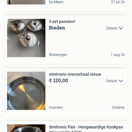
De Meern
21 jul 26
3 set pannen!!
Bieden
Details
Wateringen
1 aug 26
simtronic ovenschaal nieuw
€ 120,00
Details
Haarlem
Gisteren
Simtronic Pan - Hoogwaardige Kookpan