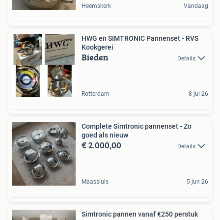
Heemskerk
Vandaag
HWG en SIMTRONIC Pannenset - RVS
Kookgerei
Bieden
Details
Rotterdam
8 jul 26
Complete Simtronic pannenset - Zo
goed als nieuw
€ 2.000,00
Details
Maassluis
5 jun 26
Simtronic pannen vanaf €250 perstuk