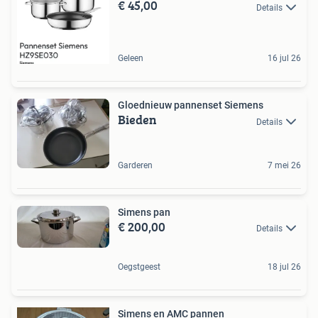
€ 45,00
Details
Geleen
16 jul 26
Gloednieuw pannenset Siemens
Bieden
Details
Garderen
7 mei 26
Simens pan
€ 200,00
Details
Oegstgeest
18 jul 26
Simens en AMC pannen