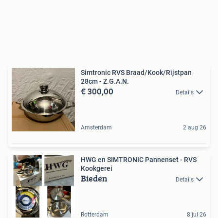
Simtronic RVS Braad/Kook/Rijstpan
28cm - Z.G.A.N.
€ 300,00
Details
Amsterdam
2 aug 26
HWG en SIMTRONIC Pannenset - RVS
Kookgerei
Bieden
Details
Rotterdam
8 jul 26