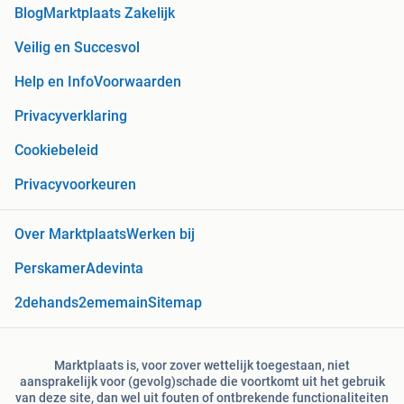
Blog
Marktplaats Zakelijk
Veilig en Succesvol
Help en Info
Voorwaarden
Privacyverklaring
Cookiebeleid
Privacyvoorkeuren
Over Marktplaats
Werken bij
Perskamer
Adevinta
2dehands
2ememain
Sitemap
Marktplaats is, voor zover wettelijk toegestaan, niet
aansprakelijk voor (gevolg)schade die voortkomt uit het gebruik
van deze site, dan wel uit fouten of ontbrekende functionaliteiten