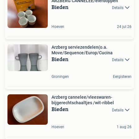
ARZBERG CANNELEE/eierdoppen
Bieden
Details
Hoeven
24 jul 26
Arzberg serviezendelen(o.a.
Move/Sequence/Europ/Cucina
Bieden
Details
Groningen
Eergisteren
Arzberg cannelee/vleeswaren-
bijgerechtschaaltjes /wit-ribbel
Bieden
Details
Hoeven
1 aug 26