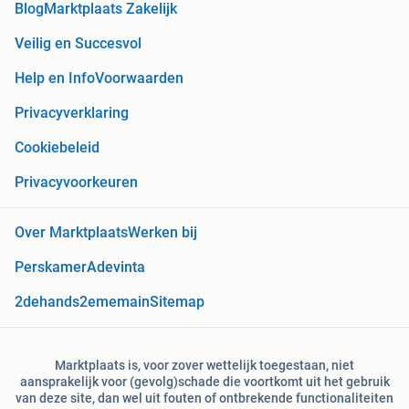
Blog
Marktplaats Zakelijk
Veilig en Succesvol
Help en Info
Voorwaarden
Privacyverklaring
Cookiebeleid
Privacyvoorkeuren
Over Marktplaats
Werken bij
Perskamer
Adevinta
2dehands
2ememain
Sitemap
Marktplaats is, voor zover wettelijk toegestaan, niet
aansprakelijk voor (gevolg)schade die voortkomt uit het gebruik
van deze site, dan wel uit fouten of ontbrekende functionaliteiten