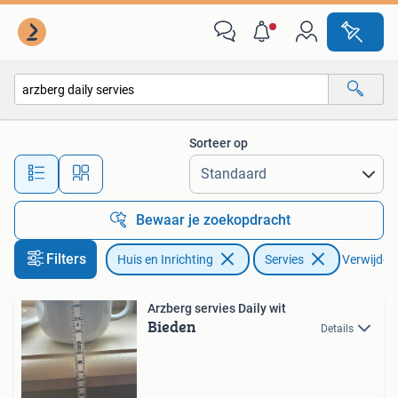
Keuken | Servies
Sorteer op
Alle afstanden…
Bewaar je zoekopdracht
Filters
Huis en Inrichting
Servies
Verwijder f
Arzberg servies Daily wit
Bieden
Details