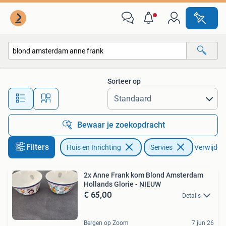
Keuken | Servies
Sorteer op
Alle afstanden…
Bewaar je zoekopdracht
Filters
Huis en Inrichting
Servies
Verwijder f
2x Anne Frank kom Blond Amsterdam
Hollands Glorie - NIEUW
€ 65,00
Details
Bergen op Zoom
7 jun 26