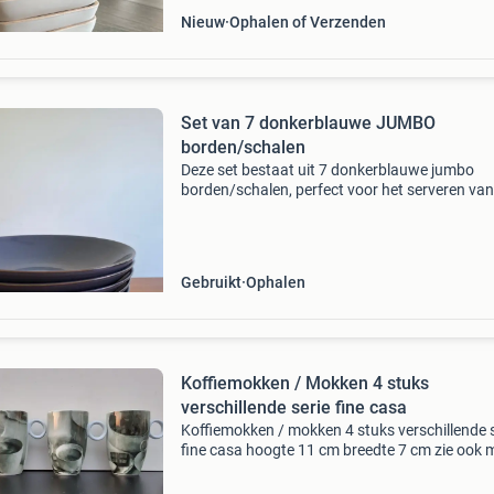
Nieuw
Ophalen of Verzenden
Set van 7 donkerblauwe JUMBO
borden/schalen
Deze set bestaat uit 7 donkerblauwe jumbo
borden/schalen, perfect voor het serveren van
pasta, salades of andere gerechten. Ze hebbe
glanzende afwerking en een minimalistisch de
dat in elke k
Gebruikt
Ophalen
Koffiemokken / Mokken 4 stuks
verschillende serie fine casa
Koffiemokken / mokken 4 stuks verschillende s
fine casa hoogte 11 cm breedte 7 cm zie ook m
vele andere advertenties