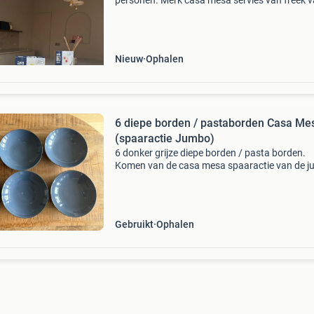
personen. Merk casa mesa servies van freek 
noortwijk (jumbo collectie). Het betreft
hoogwaardig, authentiek porselein. Volledige 
persoons set. Bev
Nieuw
Ophalen
6 diepe borden / pastaborden Casa Me
(spaaractie Jumbo)
6 donker grijze diepe borden / pasta borden.
Komen van de casa mesa spaaractie van de 
een paar jaar geleden. Zijn veel gebruikt, dus h
merkje onderop is eraf gesleten en als je goed k
zitt
Gebruikt
Ophalen