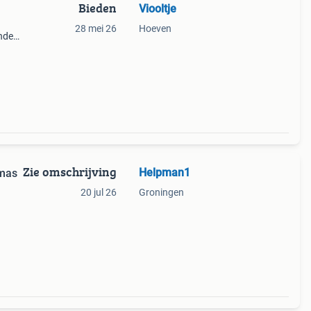
Bieden
Viooltje
28 mei 26
Hoeven
nde
 Per
Zie omschrijving
Helpman1
omas
20 jul 26
Groningen
ef er
aald