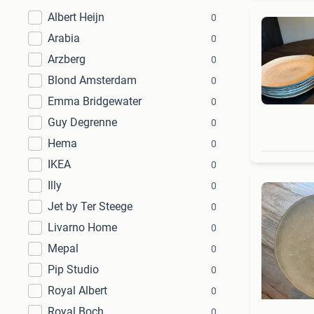
Albert Heijn
0
Arabia
0
Arzberg
0
Blond Amsterdam
0
Emma Bridgewater
0
Guy Degrenne
0
Hema
0
IKEA
0
Illy
0
Jet by Ter Steege
0
Livarno Home
0
Mepal
0
Pip Studio
0
Royal Albert
0
Royal Boch
0