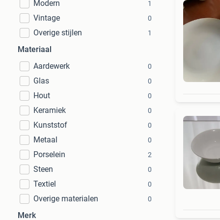
Modern
1
Vintage
0
Overige stijlen
1
Materiaal
Aardewerk
0
Glas
0
Hout
0
Keramiek
0
Kunststof
0
Metaal
0
Porselein
2
Steen
0
Textiel
0
Overige materialen
0
Merk