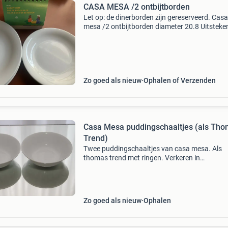
CASA MESA /2 ontbijtborden
Let op: de dinerborden zijn gereserveerd. Casa
mesa /2 ontbijtborden diameter 20.8 Uitsteke
staat geplaatst bod bij de advertentie aub zie
andere advertentie :dessertschaaltjes. ( €5.00
st
Zo goed als nieuw
Ophalen of Verzenden
Casa Mesa puddingschaaltjes (als Th
Trend)
Twee puddingschaaltjes van casa mesa. Als
thomas trend met ringen. Verkeren in
onbeschadigde staat. Prijs samen € 8,00. Ik ge
de voorkeur aan, dat de goederen worden geh
(kunt u ter plek
Zo goed als nieuw
Ophalen