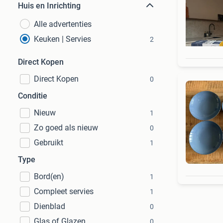
Huis en Inrichting
Alle advertenties
Keuken | Servies
2
Direct Kopen
Direct Kopen
0
Conditie
Nieuw
1
Zo goed als nieuw
0
Gebruikt
1
Type
Bord(en)
1
Compleet servies
1
Dienblad
0
Glas of Glazen
0