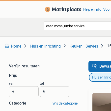
Help en info
Voor
15
Home
Huis en Inrichting
Keuken | Servies
Verfijn resultaten
Bewaa
Prijs
Huis en Inri
van
tot
€
€
Categorie
Wis de categorie