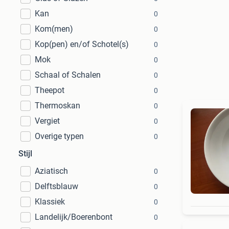
Kan
0
Kom(men)
0
Kop(pen) en/of Schotel(s)
0
Mok
0
Schaal of Schalen
0
Theepot
0
Thermoskan
0
Vergiet
0
Overige typen
0
Stijl
Aziatisch
0
Delftsblauw
0
Klassiek
0
Landelijk/Boerenbont
0