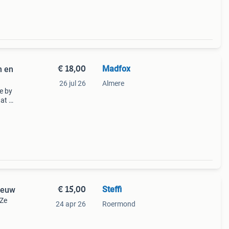
€ 18,00
Madfox
n en
26 jul 26
Almere
e by
at uit
. Het
€ 15,00
Steffi
ieuw
 Ze
24 apr 26
Roermond
dere
r