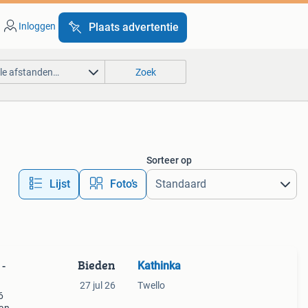
Inloggen
Plaats advertentie
lle afstanden…
Zoek
Sorteer op
Lijst
Foto’s
Bieden
Kathinka
 -
27 jul 26
Twello
6