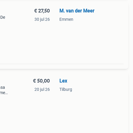
€ 27,50
M. van der Meer
 De
30 jul 26
Emmen
. De
€ 50,00
Lex
asa
20 jul 26
Tilburg
ommen
 grote
ge