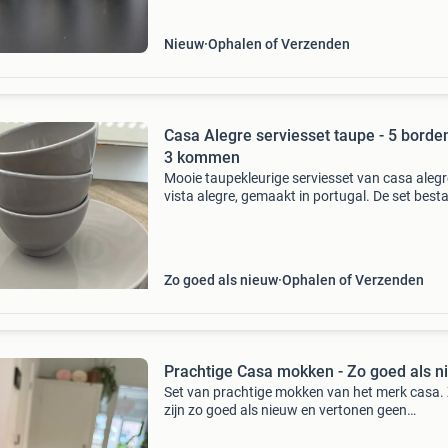
Nieuw
Ophalen of Verzenden
Casa Alegre serviesset taupe - 5 borde
3 kommen
Mooie taupekleurige serviesset van casa alegr
vista alegre, gemaakt in portugal. De set besta
5 grote borden en 3 soepkommen / schaaltjes
servies heeft een rustige taupekleur met een gl
Zo goed als nieuw
Ophalen of Verzenden
Prachtige Casa mokken - Zo goed als n
Set van prachtige mokken van het merk casa.
zijn zo goed als nieuw en vertonen geen
beschadigingen. Ideaal voor koffie, thee of an
warme dranken. 5 Stuks. Nieuwprijs €5.90 Pe