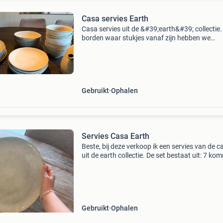
Casa servies Earth
Casa servies uit de &#39;earth&#39; collectie.
borden waar stukjes vanaf zijn hebben we
weggedaan. De theepot is van een ander merk
set bestaat uit diverse 5 ontbijtborden, 5
dinerborde
Gebruikt
Ophalen
Servies Casa Earth
Beste, bij deze verkoop ik een servies van de c
uit de earth collectie. De set bestaat uit: 7 k
7 soepborden/diepe borden 7 kleine bordjes 6
borden. De meeste zijn nog goed. Van sommi
Gebruikt
Ophalen