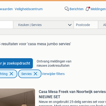
waarden
Veiligheidscentrum
Berichten
Meldingen
Keuken | Servies
A
 resultaten
voor 'casa mesa jumbo servies'
Ontvang meldingen van
r je zoekopdracht
nieuwe zoekresultaten
chting
Servies
Verwijder filters
Casa Mesa Freek van Noortwijk servies
NIEUWE SET
Nieuw en ongebruikt 25-delig servies set voor 