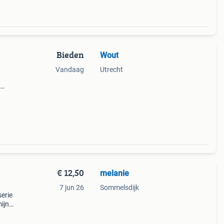
Bieden
Wout
Vandaag
Utrecht
n een
sign
€ 12,50
melanie
7 jun 26
Sommelsdijk
erie
ijn