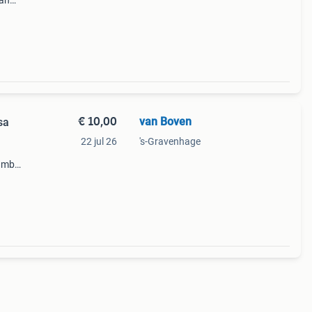
van
6-
€ 10,00
van Boven
sa
22 jul 26
's-Gravenhage
jumbo
et
ijkt