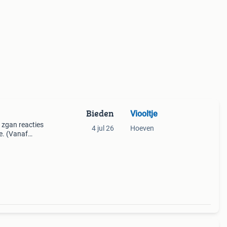
Bieden
Viooltje
 zgan reacties
4 jul 26
Hoeven
e. (Vanaf
—————————