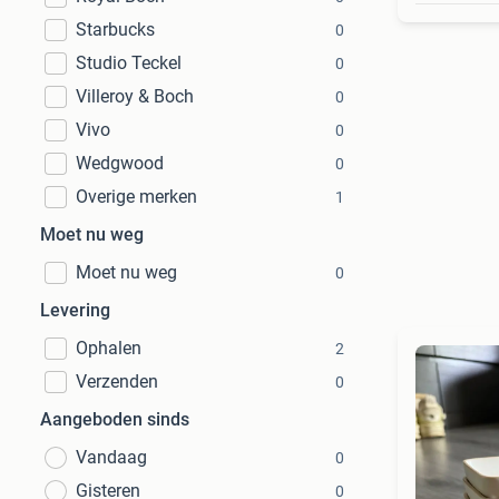
Starbucks
0
Studio Teckel
0
Villeroy & Boch
0
Vivo
0
Wedgwood
0
Overige merken
1
Moet nu weg
Moet nu weg
0
Levering
Ophalen
2
Verzenden
0
Aangeboden sinds
Vandaag
0
Gisteren
0