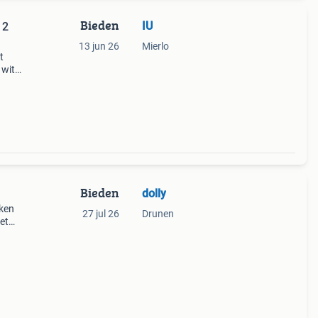
Bieden
IU
 2
13 jun 26
Mierlo
t
 witte
t
ring
Bieden
dolly
ken
27 jul 26
Drunen
et