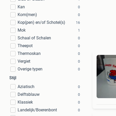
Kan
0
Kom(men)
0
Kop(pen) en/of Schotel(s)
16
Mok
1
Schaal of Schalen
0
Theepot
0
Thermoskan
0
Vergiet
0
Overige typen
0
Stijl
Aziatisch
0
Delftsblauw
0
Klassiek
0
Landelijk/Boerenbont
0