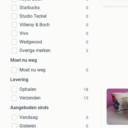
Starbucks
0
Studio Teckel
0
Villeroy & Boch
0
Vivo
0
Wedgwood
0
Overige merken
2
Moet nu weg
Moet nu weg
0
Levering
Ophalen
18
Verzenden
15
Aangeboden sinds
Vandaag
0
Gisteren
0