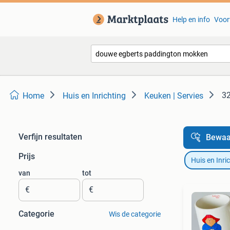
Help en info
Voor
32
Home
Huis en Inrichting
Keuken | Servies
Verfijn resultaten
Bewaa
Prijs
Huis en Inri
van
tot
€
€
Categorie
Wis de categorie