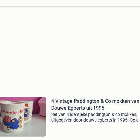
4 Vintage Paddington & Co mokken van
Douwe Egberts uit 1995
Set van 4 identieke paddington & co mokken,
uitgegeven door douwe egberts in 1995. Op el
mok staat de tekst "it&#39;s always time for
coffee" en een afbeelding van paddington bear