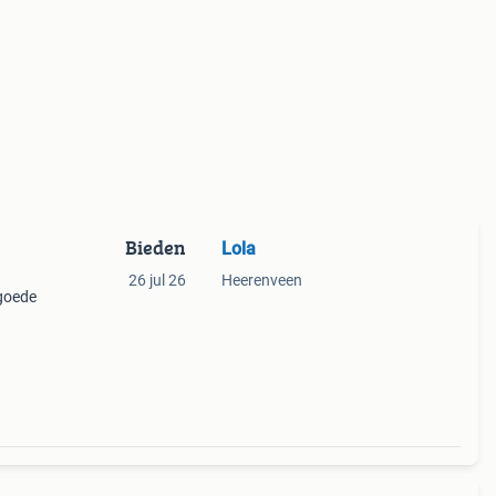
Bieden
Lola
26 jul 26
Heerenveen
goede