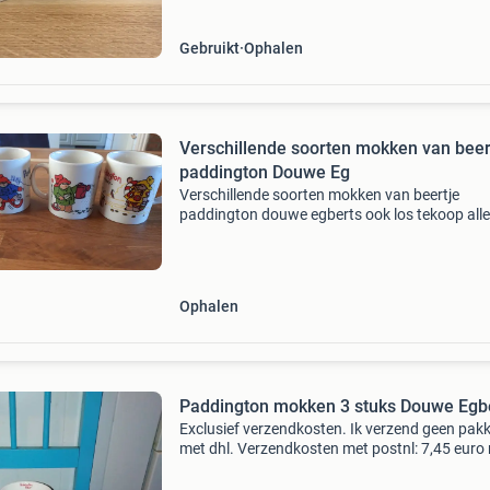
Gebruikt
Ophalen
Verschillende soorten mokken van beer
paddington Douwe Eg
Verschillende soorten mokken van beertje
paddington douwe egberts ook los tekoop all
ophalen
Ophalen
Paddington mokken 3 stuks Douwe Egb
Exclusief verzendkosten. Ik verzend geen pak
met dhl. Verzendkosten met postnl: 7,45 euro
je huisadres of 6,95 euro naar een ophaalpunt
biedingen via de mail word niet gereageerd. 