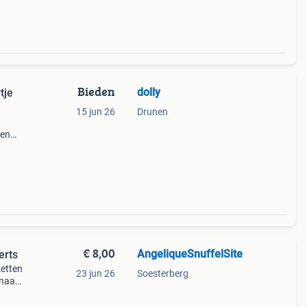
Bieden
dolly
tje
15 jun 26
Drunen
een
€ 8,00
AngeliqueSnuffelSite
erts
ketten
23 jun 26
Soesterberg
 naar
. Op
Gewoo