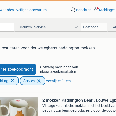
waarden
Veiligheidscentrum
Berichten
Meldingen
Keuken | Servies
A
 resultaten
voor 'douwe egberts paddington mokken'
Ontvang meldingen van
r je zoekopdracht
nieuwe zoekresultaten
chting
Servies
Verwijder filters
2 mokken Paddington Bear , Douwe Egb
Vintage keramische mokken met het beeld va
paddington bear, geproduceerd door de douw
egberts collectie