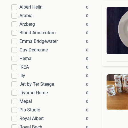
Albert Heijn
0
Arabia
0
Arzberg
0
Blond Amsterdam
0
Emma Bridgewater
0
Guy Degrenne
0
Hema
0
IKEA
0
Illy
0
Jet by Ter Steege
0
Livarno Home
0
Mepal
0
Pip Studio
0
Royal Albert
0
Royal Boch
0