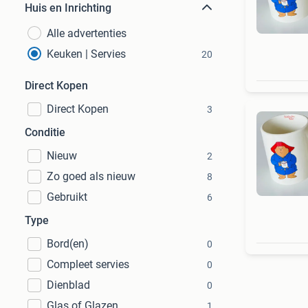
Huis en Inrichting
Alle advertenties
Keuken | Servies
20
Direct Kopen
Direct Kopen
3
Conditie
Nieuw
2
Zo goed als nieuw
8
Gebruikt
6
Type
Bord(en)
0
Compleet servies
0
Dienblad
0
Glas of Glazen
1