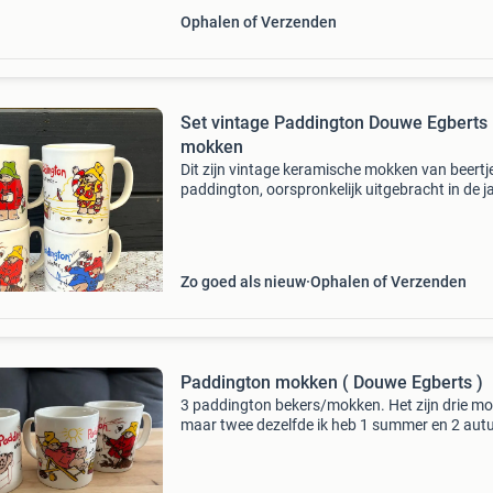
Ophalen of Verzenden
Set vintage Paddington Douwe Egberts
mokken
Dit zijn vintage keramische mokken van beertj
paddington, oorspronkelijk uitgebracht in de j
&#39;90. De bekers zijn gemaakt in engeland 
staffordshire potteries (kiln craft). In nederlan
Zo goed als nieuw
Ophalen of Verzenden
Paddington mokken ( Douwe Egberts )
3 paddington bekers/mokken. Het zijn drie m
maar twee dezelfde ik heb 1 summer en 2 au
mogen ook los van elkaar weg. Alleen ophalen