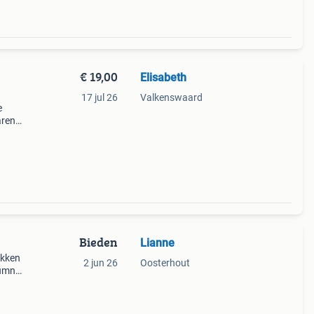
€ 19,00
Elisabeth
17 jul 26
Valkenswaard
e
aren
door
Bieden
Lianne
okken
2 jun 26
Oosterhout
tumn