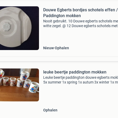
Douwe Egberts bordjes schotels effen /
Paddington mokken
Nooit gebruikt. 10 Douwe egberts schotels me
witte zegel. @ 12 Douwe egberts schotels met
zegel koffieschotel design by nikolai carels, he
bekende zegelservies. Deze hebben een uitspa
voor
Nieuw
Ophalen
leuke beertje paddington mokken
Leuke beertje paddington douwe egberts mok
5x summer 1x spring 1x autum 3x winter 1x m
ballonnen ook los tekoop alleen ophalen
Ophalen