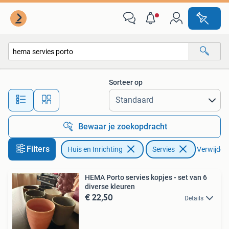
Keuken | Servies
Sorteer op
Alle afstanden…
Bewaar je zoekopdracht
Filters
Huis en Inrichting
Servies
Verwijder f
HEMA Porto servies kopjes - set van 6
diverse kleuren
€ 22,50
Details