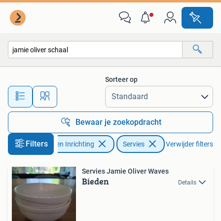
Keuken | Servies
Sorteer op
Alle afstanden…
Bewaar je zoekopdracht
Filters
Huis en Inrichting
Servies
Verwijder filters
Servies Jamie Oliver Waves
Bieden
Details