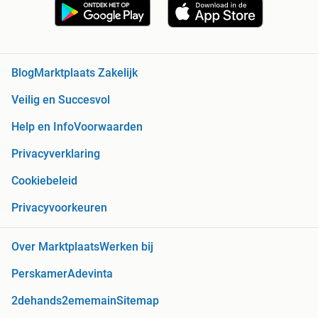
Blog
Marktplaats Zakelijk
Veilig en Succesvol
Help en Info
Voorwaarden
Privacyverklaring
Cookiebeleid
Privacyvoorkeuren
Over Marktplaats
Werken bij
Perskamer
Adevinta
2dehands
2ememain
Sitemap