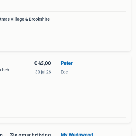
tmas Village & Brookshire
€ 45,00
Peter
k heb
30 jul 26
Ede
 van
n
Zie omschrijving
My Wedgwood
en