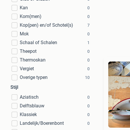
Kan
0
Kom(men)
0
Kop(pen) en/of Schotel(s)
7
Mok
0
Schaal of Schalen
1
Theepot
0
Thermoskan
0
Vergiet
0
Overige typen
10
Stijl
Aziatisch
0
Delftsblauw
0
Klassiek
0
Landelijk/Boerenbont
0