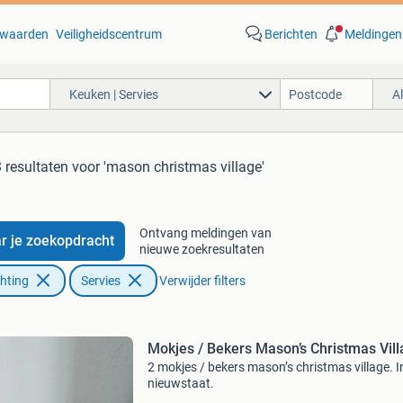
waarden
Veiligheidscentrum
Berichten
Meldingen
Keuken | Servies
A
 resultaten
voor 'mason christmas village'
Ontvang meldingen van
r je zoekopdracht
nieuwe zoekresultaten
chting
Servies
Verwijder filters
Mokjes / Bekers Mason’s Christmas Vill
2 mokjes / bekers mason’s christmas village. I
nieuwstaat.