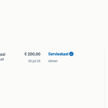
€ 200,00
Servieskast
aal
al!
30 jul 26
Almen