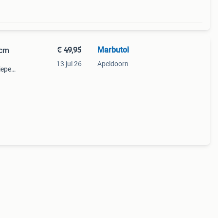
€ 49,95
Marbutol
2cm
13 jul 26
Apeldoorn
iepe
s een