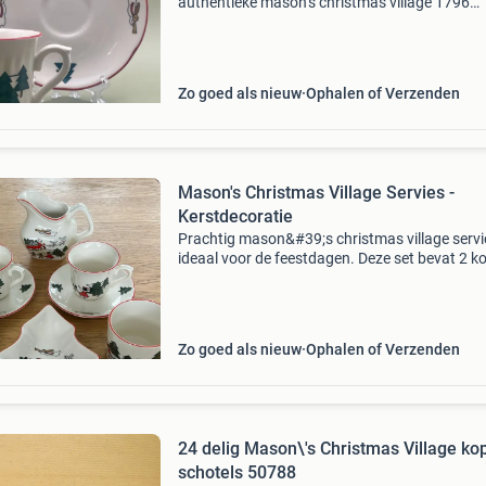
authentieke mason’s christmas village 1796
koffiekop en schotel, uitgevoerd in klassiek ro
ironstone. De sierlijke geschulpte rand en het
sfeervolle
Zo goed als nieuw
Ophalen of Verzenden
Mason's Christmas Village Servies -
Kerstdecoratie
Prachtig mason&#39;s christmas village servi
ideaal voor de feestdagen. Deze set bevat 2 k
met schotels, 2 mokken, 1 melkkannetje en ee
uniek kerstboomvormig schaaltje. Plus 2 extr
schot
Zo goed als nieuw
Ophalen of Verzenden
24 delig Mason\'s Christmas Village ko
schotels 50788