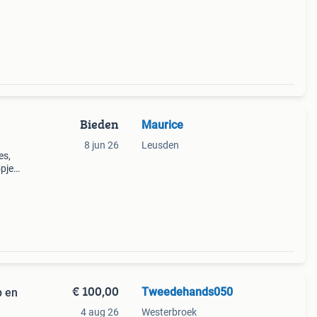
od-wit
Bieden
Maurice
8 jun 26
Leusden
es,
opjes
n
a
€ 100,00
Tweedehands050
p en
4 aug 26
Westerbroek