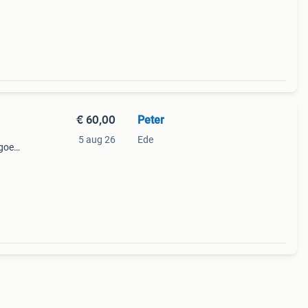
€ 60,00
Peter
5 aug 26
Ede
 goed
risico