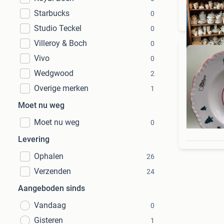
Starbucks
0
Studio Teckel
0
Villeroy & Boch
0
Vivo
0
Wedgwood
2
Overige merken
1
Moet nu weg
Moet nu weg
0
Levering
Ophalen
26
Verzenden
24
Aangeboden sinds
Vandaag
0
Gisteren
1