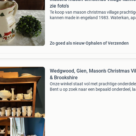
zie foto's
Te koop van mason christmas village prachtig
kannen made in engeland 1983. Waterkan, ap
kannetje, bolle kan, sauskom verkocht, alle k
95 euro per stuk! Kijk ook eens bij mijn overige
adverten
Zo goed als nieuw
Ophalen of Verzenden
Wedgwood, Gien, Mason’s Christmas Vi
& Brookshire
Onze winkel staat vol met prachtige onderdele
Bent u op zoek naar een bepaald onderdeel, la
het me weten. Continue wisselende voorraad.
Heb ik het niet, dan ga ik op zoek.