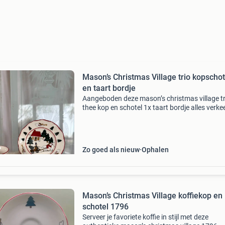
Mason’s Christmas Village trio kopschot
en taart bordje
Aangeboden deze mason’s christmas village tr
thee kop en schotel 1x taart bordje alles verkee
topstaat ophalen heeft mijn voorkeur geen
betaalverzoek
Zo goed als nieuw
Ophalen
Mason’s Christmas Village koffiekop en
schotel 1796
Serveer je favoriete koffie in stijl met deze