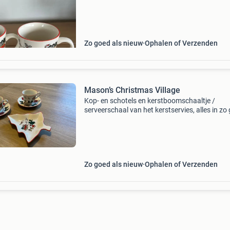
Zo goed als nieuw
Ophalen of Verzenden
Mason’s Christmas Village
Kop- en schotels en kerstboomschaaltje /
serveerschaal van het kerstservies, alles in zo
als nieuwe staat. Schaaltje mag eventueel los
verkocht. Ophalen in ede of verzendkosten en 
koper.
Zo goed als nieuw
Ophalen of Verzenden