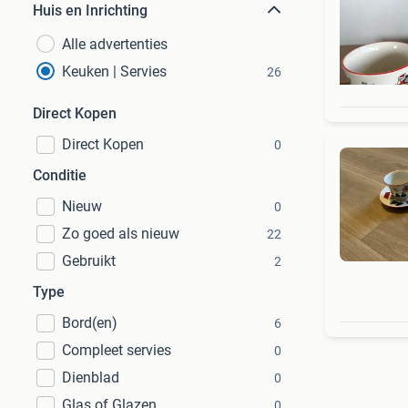
Huis en Inrichting
Alle advertenties
Keuken | Servies
26
Direct Kopen
Direct Kopen
0
Conditie
Nieuw
0
Zo goed als nieuw
22
Gebruikt
2
Type
Bord(en)
6
Compleet servies
0
Dienblad
0
Glas of Glazen
0