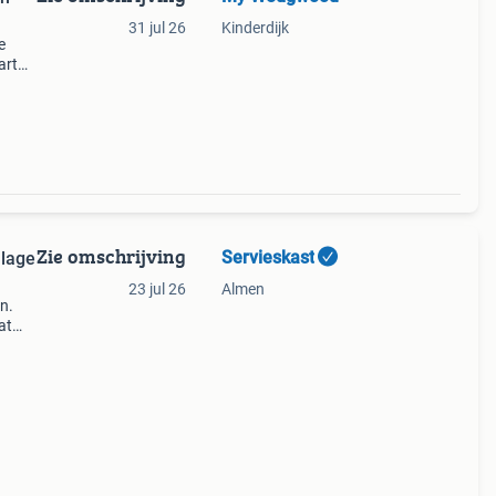
31 jul 26
Kinderdijk
e
art
annen
Zie omschrijving
Servieskast
llage
23 jul 26
Almen
n.
at
 🌺🌸