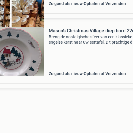
Zo goed als nieuw
Ophalen of Verzenden
Mason’s Christmas Village diep bord 2
Breng de nostalgische sfeer van een klassieke
engelse kerst naar uw eettafel. Dit prachtige d
bord, perfect voor soepen en pasta’s, uit de
christmas village 1796 collectie van mason’s i
tijdl
Zo goed als nieuw
Ophalen of Verzenden