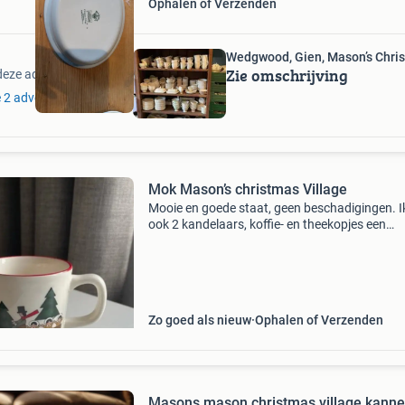
Ophalen of Verzenden
Wedgwood, Gien, Mason’s Chris
Zie omschrijving
deze adverteerder
e 2 advertenties
Mok Mason’s christmas Village
Mooie en goede staat, geen beschadigingen. I
ook 2 kandelaars, koffie- en theekopjes een
suikerpot, melkkannetje en een schaal te koop
dit servies. Ophalen in ede of verzendkosten e
risico k
Zo goed als nieuw
Ophalen of Verzenden
Masons mason christmas village kann