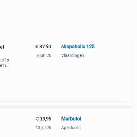
€ 37,50
shopaholic 125
el
9 jun 26
Vlaardingen
ui 1x
rt in
€ 19,95
Marbutol
13 jul 26
Apeldoorn