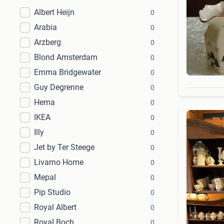
Albert Heijn
0
Arabia
0
Arzberg
0
Blond Amsterdam
0
Emma Bridgewater
0
Guy Degrenne
0
Hema
0
IKEA
0
Illy
0
Jet by Ter Steege
0
Livarno Home
0
Mepal
0
Pip Studio
0
Royal Albert
0
Royal Boch
0