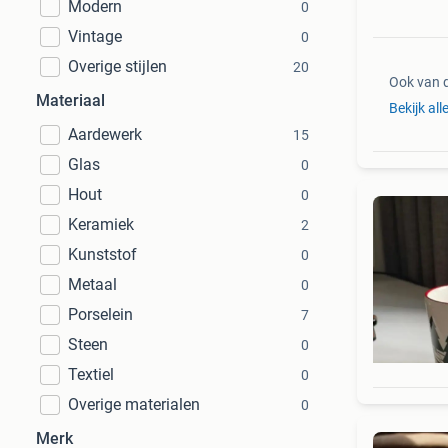
Modern
0
Vintage
0
Overige stijlen
20
Ook van 
Materiaal
Bekijk all
Aardewerk
15
Glas
0
Hout
0
Keramiek
2
Kunststof
0
Metaal
0
Porselein
7
Steen
0
Textiel
0
Overige materialen
0
Merk