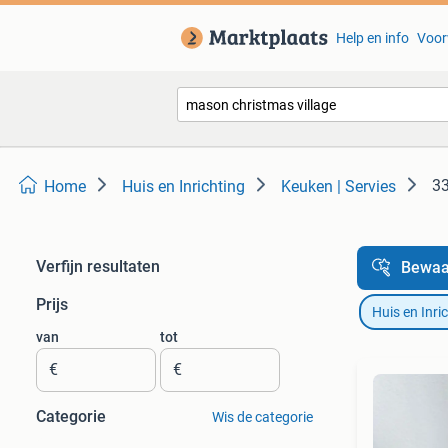
Help en info
Voor
33
Home
Huis en Inrichting
Keuken | Servies
Verfijn resultaten
Bewaa
Prijs
Huis en Inri
van
tot
€
€
Categorie
Wis de categorie