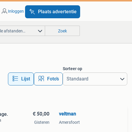
Inloggen
Plaats advertentie
lle afstanden…
Zoek
Sorteer op
Lijst
Foto’s
€ 50,00
veltman
age.
n
Gisteren
Amersfoort