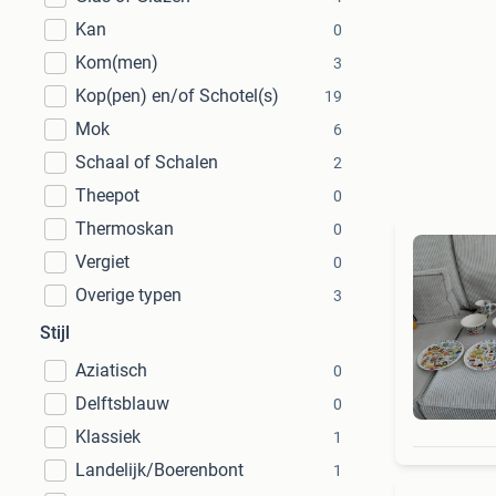
Kan
0
Kom(men)
3
Kop(pen) en/of Schotel(s)
19
Mok
6
Schaal of Schalen
2
Theepot
0
Thermoskan
0
Vergiet
0
Overige typen
3
Stijl
Aziatisch
0
Delftsblauw
0
Klassiek
1
Landelijk/Boerenbont
1