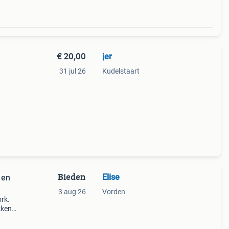
€ 20,00
jer
31 jul 26
Kudelstaart
Bieden
Elise
 en
3 aug 26
Vorden
rk.
kken
oede