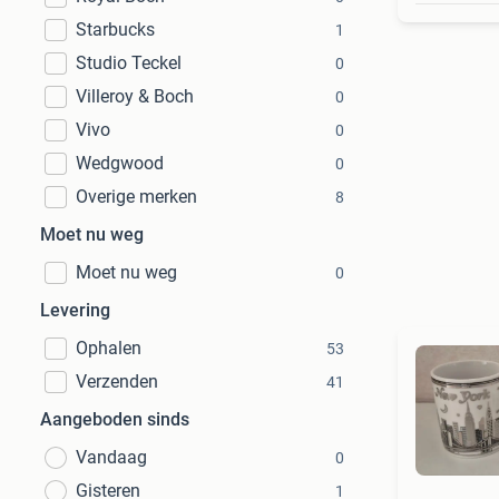
Starbucks
1
Studio Teckel
0
Villeroy & Boch
0
Vivo
0
Wedgwood
0
Overige merken
8
Moet nu weg
Moet nu weg
0
Levering
Ophalen
53
Verzenden
41
Aangeboden sinds
Vandaag
0
Gisteren
1