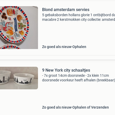
Blond amsterdam servies
5 gebaksborden hollans glorie 1 ontbijtbord d
macabre 2 kerstmokken city collectie: amster
rome, new york en brussel. Bestaande uit grot
mokken, ontbijtborden, kommen en 2 kopjes v
amsterda
Zo goed als nieuw
Ophalen
9 New York city schaaltjes
- 7x groot 14cm doorsnede - 2x klein 11cm
doorsnede voorkeur heeft afhalen (breekbaar
Zo goed als nieuw
Ophalen of Verzenden