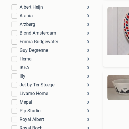
Albert Heijn
0
Arabia
0
Arzberg
0
Blond Amsterdam
8
Emma Bridgewater
0
Guy Degrenne
0
Hema
0
IKEA
0
Illy
0
Jet by Ter Steege
0
Livarno Home
0
Mepal
0
Pip Studio
0
Royal Albert
0
Royal Boch
0