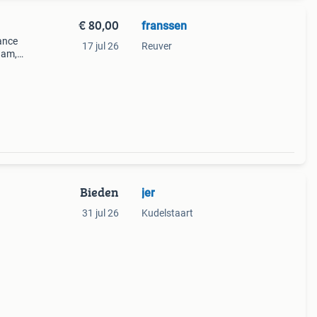
€ 80,00
franssen
ance
17 jul 26
Reuver
dam,
e
an
Bieden
jer
31 jul 26
Kudelstaart
)