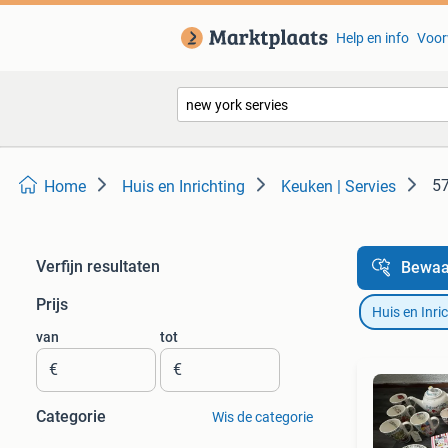
Help en info
Voor
57
Home
Huis en Inrichting
Keuken | Servies
Verfijn resultaten
Bewaa
Prijs
Huis en Inri
van
tot
€
€
Categorie
Wis de categorie