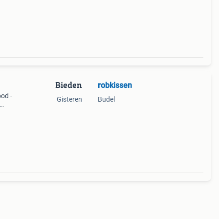
grote
Bieden
robkissen
bod -
Gisteren
Budel