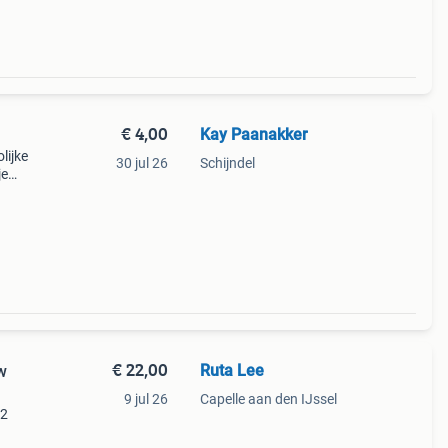
€ 4,00
Kay Paanakker
lijke
30 jul 26
Schijndel
je
r
€ 22,00
Ruta Lee
w
9 jul 26
Capelle aan den IJssel
 2