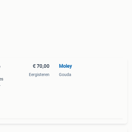
€ 70,00
Moley
e
Eergisteren
Gouda
es
t