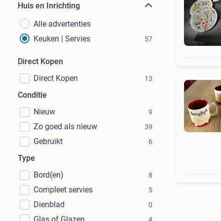
Huis en Inrichting
Alle advertenties
Keuken | Servies
57
Direct Kopen
Direct Kopen
13
Conditie
Nieuw
9
Zo goed als nieuw
39
Gebruikt
6
Type
Bord(en)
8
Compleet servies
5
Dienblad
0
Glas of Glazen
4