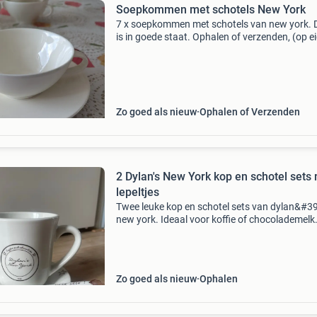
Soepkommen met schotels New York
7 x soepkommen met schotels van new york. D
is in goede staat. Ophalen of verzenden, (op e
risico, maar wordt zorgvuldig verpakt) betalin
whatsapp en tikkie. Ik heb nog een advertenti
Zo goed als nieuw
Ophalen of Verzenden
2 Dylan's New York kop en schotel sets
lepeltjes
Twee leuke kop en schotel sets van dylan&#39
new york. Ideaal voor koffie of chocolademelk
sets zijn compleet met bijpassende lepeltjes. Ze
zo goed als nieuw en perfect voor de liefhebb
Zo goed als nieuw
Ophalen