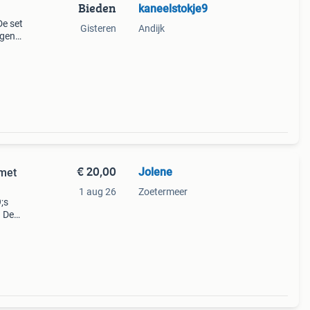
Bieden
kaneelstokje9
e set
Gisteren
Andijk
igen
g via
e m
€ 20,00
Jolene
 met
1 aug 26
Zoetermeer
;s
. De
 zijn