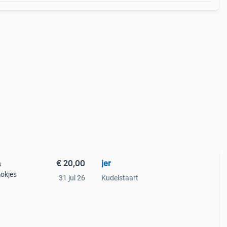
€ 20,00
jer
s
okjes
31 jul 26
Kudelstaart