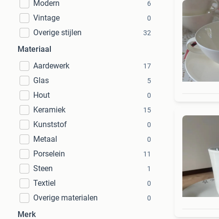
Modern
6
Vintage
0
Overige stijlen
32
Materiaal
Aardewerk
17
Glas
5
Hout
0
Keramiek
15
Kunststof
0
Metaal
0
Porselein
11
Steen
1
Textiel
0
Overige materialen
0
Merk