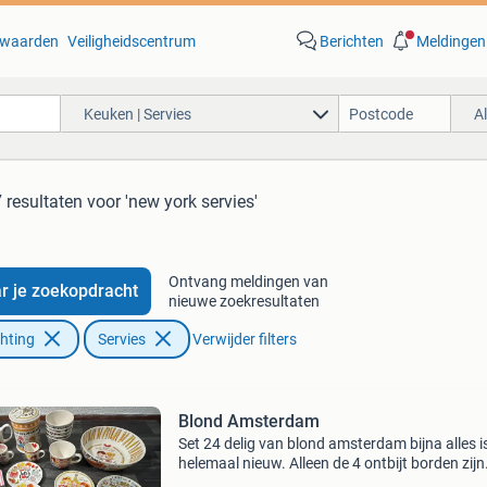
waarden
Veiligheidscentrum
Berichten
Meldingen
Keuken | Servies
A
 resultaten
voor 'new york servies'
Ontvang meldingen van
r je zoekopdracht
nieuwe zoekresultaten
chting
Servies
Verwijder filters
Blond Amsterdam
Set 24 delig van blond amsterdam bijna alles i
helemaal nieuw. Alleen de 4 ontbijt borden zijn
gebruikt, maar zijn nog in hele goede staat.