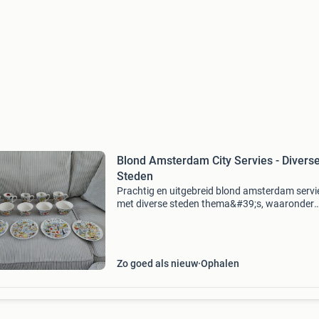
Blond Amsterdam City Servies - Divers
Steden
Prachtig en uitgebreid blond amsterdam servi
met diverse steden thema&#39;s, waaronder
amsterdam, new york, parijs en brussel. De se
bestaat uit 6 mokken, 6 kommen en 6 borden,
allemaal in uits
Zo goed als nieuw
Ophalen