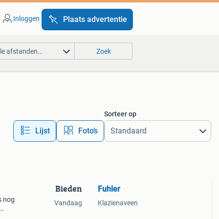
Inloggen
Plaats advertentie
lle afstanden…
Zoek
Sorteer op
Lijst
Foto’s
Bieden
Fuhler
s nog
Vandaag
Klazienaveen