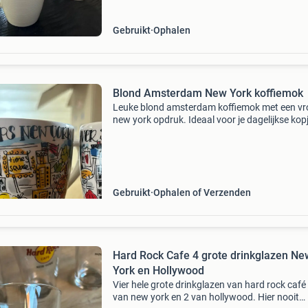
Gebruikt
Ophalen
Blond Amsterdam New York koffiemok
Leuke blond amsterdam koffiemok met een vro
new york opdruk. Ideaal voor je dagelijkse kop
koffie of thee. De mok is in goede staat en klaa
voor een nieuwe eigenaar.
Gebruikt
Ophalen of Verzenden
Hard Rock Cafe 4 grote drinkglazen Ne
York en Hollywood
Vier hele grote drinkglazen van hard rock café
van new york en 2 van hollywood. Hier nooit