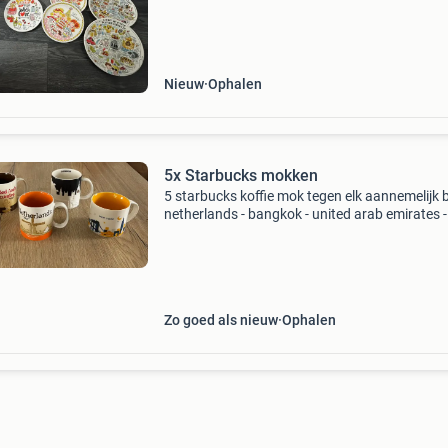
Theepot (winter) voorraadpot grote schaal 3 
mokke
Nieuw
Ophalen
5x Starbucks mokken
5 starbucks koffie mok tegen elk aannemelijk 
netherlands - bangkok - united arab emirates -
london - new york
Zo goed als nieuw
Ophalen