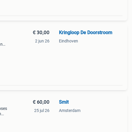
€ 30,00
Kringloop De Doorstroom
2 jun 26
Eindhoven
an
decor
€ 60,00
Smit
oses
25 jul 26
Amsterdam
n