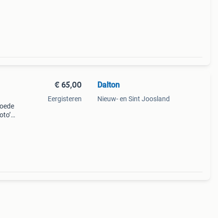
€ 65,00
Dalton
Eergisteren
Nieuw- en Sint Joosland
goede
foto’s
m