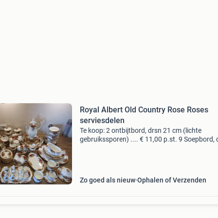
Royal Albert Old Country Rose Roses
serviesdelen
Te koop: 2 ontbijtbord, drsn 21 cm (lichte
gebruikssporen) .... € 11,00 p.st. 9 Soepbord, 
20,5 cm .... € 25,00 p.st. 6 Dinerbord, drsn 26
.... € 28,50 p.st. 3 Gebakschaal, oor
Zo goed als nieuw
Ophalen of Verzenden