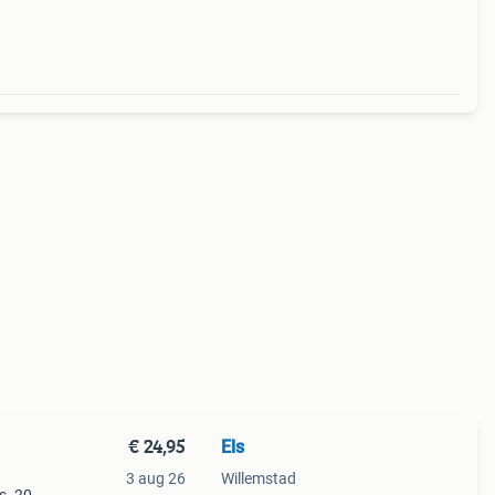
n
€ 24,95
Els
3 aug 26
Willemstad