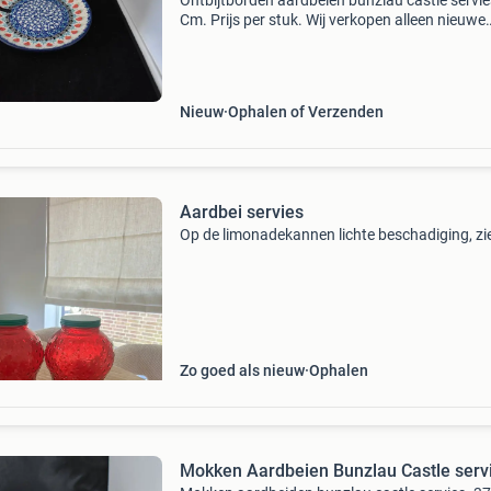
Ontbijtborden aardbeien bunzlau castle servie
Cm. Prijs per stuk. Wij verkopen alleen nieuwe
artikelen, geen 2e hands, vanuit onze
serviezenwinkel de tagrijn, bunzlau castle deal
bent welkom
Nieuw
Ophalen of Verzenden
Aardbei servies
Op de limonadekannen lichte beschadiging, zi
Zo goed als nieuw
Ophalen
Mokken Aardbeien Bunzlau Castle serv