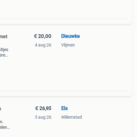
€ 20,00
Dieuwke
 met
4 aug 26
Vlijmen
ltjes
eren,
te
. Ge
€ 26,95
Els
e
3 aug 26
Willemstad
m.
elen,
e