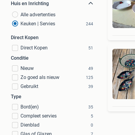
Huis en Inrichting
Alle advertenties
Keuken | Servies
244
Direct Kopen
Direct Kopen
51
Conditie
Nieuw
49
Zo goed als nieuw
125
Gebruikt
39
Type
Bord(en)
35
Compleet servies
5
Dienblad
0
Glas of Glazen
7