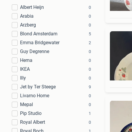
Albert Heijn
0
Arabia
0
Arzberg
0
Blond Amsterdam
5
Emma Bridgewater
2
Guy Degrenne
0
Hema
0
IKEA
0
Illy
0
Jet by Ter Steege
9
Livarno Home
0
Mepal
0
Pip Studio
1
Royal Albert
0
Royal Boch
1