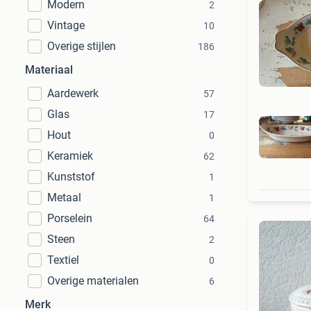
Modern
2
Vintage
10
Overige stijlen
186
Materiaal
Aardewerk
57
Glas
17
Hout
0
Keramiek
62
Kunststof
1
Metaal
1
Porselein
64
Steen
2
Textiel
0
Overige materialen
6
Merk