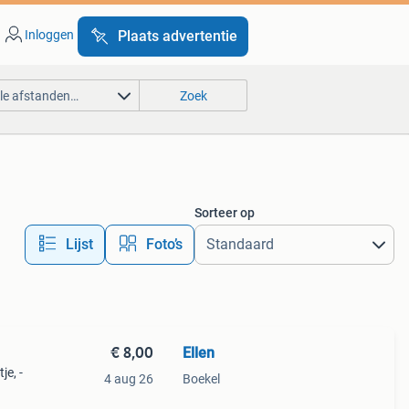
Inloggen
Plaats advertentie
lle afstanden…
Zoek
Sorteer op
Lijst
Foto’s
€ 8,00
Ellen
je, -
4 aug 26
Boekel
ct.