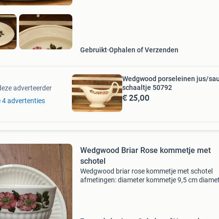
Gebruikt
Ophalen of Verzenden
Wedgwood porseleinen jus/sa
schaaltje 50792
deze adverteerder
€ 25,00
e 4 advertenties
Wedgwood Briar Rose kommetje met
schotel
Wedgwood briar rose kommetje met schotel
afmetingen: diameter kommetje 9,5 cm diame
bordje 17 cm