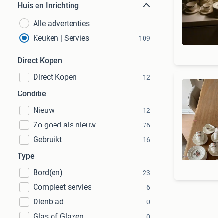
Huis en Inrichting
Alle advertenties
Keuken | Servies
109
Direct Kopen
Direct Kopen
12
Conditie
Nieuw
12
Zo goed als nieuw
76
Gebruikt
16
Type
Bord(en)
23
Compleet servies
6
Dienblad
0
Glas of Glazen
0