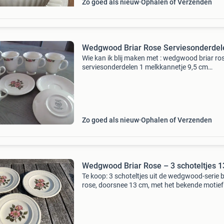
Zo goed als nieuw
Ophalen of Verzenden
Wedgwood Briar Rose Serviesonderdel
Wie kan ik blij maken met : wedgwood briar ro
serviesonderdelen 1 melkkannetje 9,5 cm
tuithoogte 4 kopjes 6,5 cm doorsnee en 6,5 c
hoog 3 kopjes 7,3 cm doorsnee en 8,3 cm hoo
petit four schaaltj
Zo goed als nieuw
Ophalen of Verzenden
Wedgwood Briar Rose – 3 schoteltjes 
Te koop: 3 schoteltjes uit de wedgwood-serie b
rose, doorsnee 13 cm, met het bekende motief
wilde rozen en de geribbelde rand. Geschikt al
koffieschotel of petit four-bordje. Bij controle 