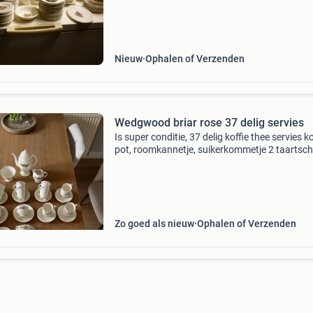
melkkannetje 8 cm 8 euro presenteer schaal 2
Nieuw
Ophalen of Verzenden
Wedgwood briar rose 37 delig servies
Is super conditie, 37 delig koffie thee servies ko
pot, roomkannetje, suikerkommetje 2 taartsc
2 gebaks koekjes schalen 1 klein schaaltje 1 pe
four bordje 1 cakebordje 12 gebaksbordjes 7
Zo goed als nieuw
Ophalen of Verzenden