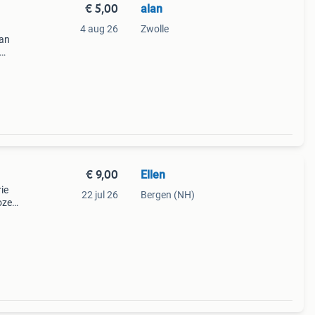
€ 5,00
alan
4 aug 26
Zwolle
van
 De
€ 9,00
Ellen
ie
22 jul 26
Bergen (NH)
rozen
r. Bij