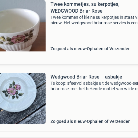
Twee kommetjes, suikerpotjes,
WEDGWOOD Briar Rose
Twee kommen of kleine suikerpotjes in staat 
nieuw. Het wedgwood briar rose servies is een
prachtig klassiek engels ontwerp van etruria
aardewerk met versiering van rozenmotieven.
kommen zijn on
Zo goed als nieuw
Ophalen of Verzenden
Wedgwood Briar Rose – asbakje
Te koop: sfeervol asbakje uit de wedgwood-ser
briar rose, met het bekende motief van wilde 
en de geribbelde rand. Doorsnee ca. 11,5 Cm.
Tegenwoordig ook populair als theezakjeslegge
cont
Zo goed als nieuw
Ophalen of Verzenden