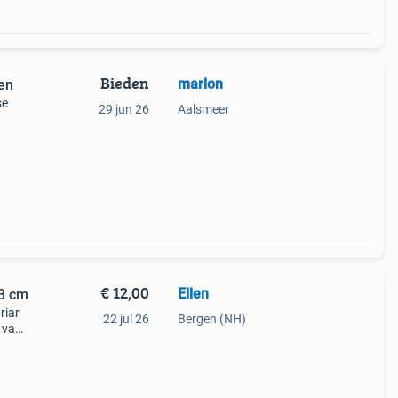
Bieden
marlon
en
se
29 jun 26
Aalsmeer
m
g 1
€ 12,00
Ellen
13 cm
riar
22 jul 26
Bergen (NH)
 van
s
heb