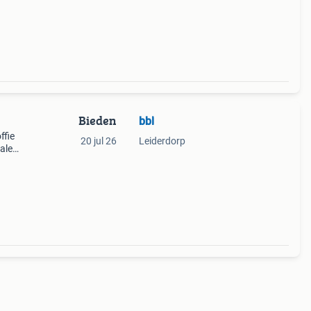
4
Bieden
bbl
ffie
20 jul 26
Leiderdorp
halen
tite