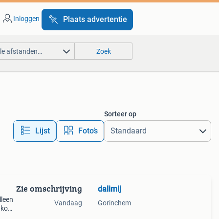
Inloggen
Plaats advertentie
lle afstanden…
Zoek
Sorteer op
Lijst
Foto’s
Zie omschrijving
dalimij
lleen
Vandaag
Gorinchem
r komt
 euro