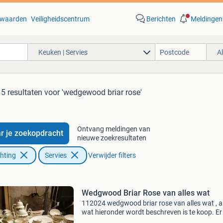
waarden
Veiligheidscentrum
Berichten
Meldingen
Keuken | Servies
A
5 resultaten
voor 'wedgewood briar rose'
Ontvang meldingen van
r je zoekopdracht
nieuwe zoekresultaten
chting
Servies
Verwijder filters
Wedgwood Briar Rose van alles wat
112024 wedgwood briar rose van alles wat , a
wat hieronder wordt beschreven is te koop. E
bij en er gaat af. Theepot 25 euro koffiepot 25