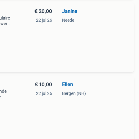
€ 20,00
Janine
laire
22 jul 26
Neede
ewerk
zen of
taa
€ 10,00
Ellen
ende
22 jul 26
Bergen (NH)
e
el.