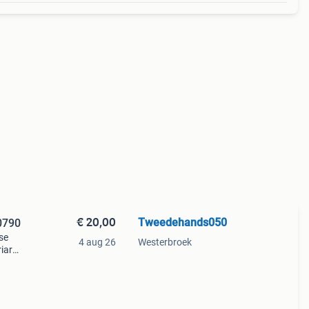
€ 20,00
Tweedehands050
0790
tse
4 aug 26
Westerbroek
iar
,5