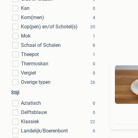
Kan
0
Kom(men)
4
Kop(pen) en/of Schotel(s)
35
Mok
1
Schaal of Schalen
8
Theepot
1
Thermoskan
0
Vergiet
0
Overige typen
26
Stijl
Aziatisch
0
Delftsblauw
0
Klassiek
22
Landelijk/Boerenbont
0