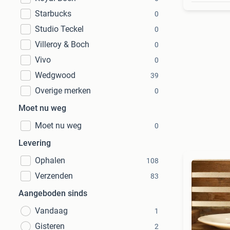
Starbucks
0
Studio Teckel
0
Villeroy & Boch
0
Vivo
0
Wedgwood
39
Overige merken
0
Moet nu weg
Moet nu weg
0
Levering
Ophalen
108
Verzenden
83
Aangeboden sinds
Vandaag
1
Gisteren
2