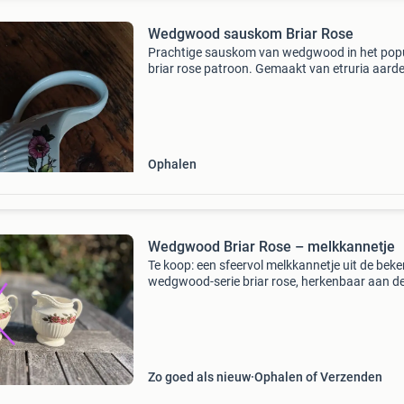
Wedgwood sauskom Briar Rose
Prachtige sauskom van wedgwood in het popu
briar rose patroon. Gemaakt van etruria aard
in engeland. Ideaal voor het serveren van sau
als decoratief stuk. De kom is in uitstekende s
Ophalen
Wedgwood Briar Rose – melkkannetje
Te koop: een sfeervol melkkannetje uit de bek
wedgwood-serie briar rose, herkenbaar aan d
romantische wilde rozen en de karakteristieke
ribbelrand met dennenappelknopje op het deks
Bij control
Zo goed als nieuw
Ophalen of Verzenden