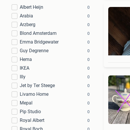
Albert Heijn
0
Arabia
0
Arzberg
0
Blond Amsterdam
0
Emma Bridgewater
0
Guy Degrenne
0
Hema
0
IKEA
0
Illy
0
Jet by Ter Steege
0
Livarno Home
0
Mepal
0
Pip Studio
0
Royal Albert
0
Royal Boch
0