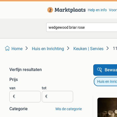
Help en info
Voor
11
Home
Huis en Inrichting
Keuken | Servies
Verfijn resultaten
Bewaa
Prijs
Huis en Inri
van
tot
€
€
Categorie
Wis de categorie