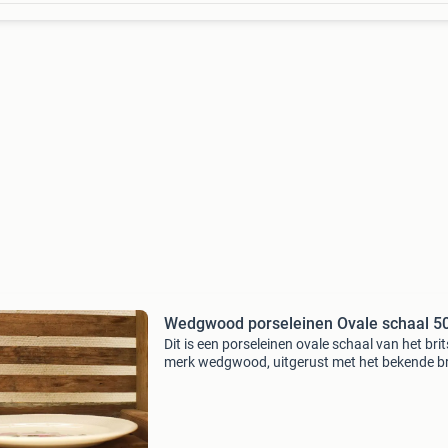
Wedgwood porseleinen Ovale schaal 5
Dit is een porseleinen ovale schaal van het bri
merk wedgwood, uitgerust met het bekende br
rose decor. De schaal heeft afmetingen van 29
cm breed, 23 cm diep en 2 cm hoog, wat hem
geschikt ma