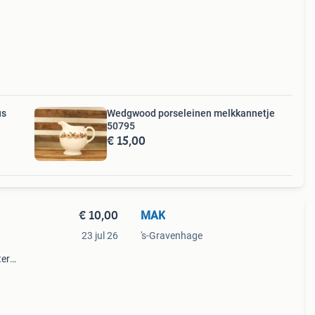
us
Wedgwood porseleinen melkkannetje
50795
€ 15,00
€ 10,00
MAK
23 jul 26
's-Gravenhage
ter