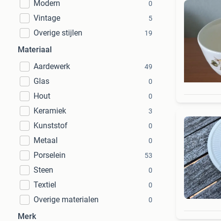
Modern
0
Vintage
5
Overige stijlen
19
Materiaal
Aardewerk
49
Glas
0
Hout
0
Keramiek
3
Kunststof
0
Metaal
0
Porselein
53
Steen
0
Textiel
0
Overige materialen
0
Merk