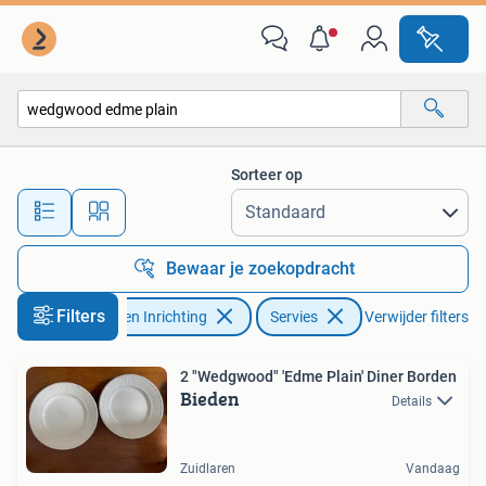
Keuken | Servies
Sorteer op
Alle afstanden…
Bewaar je zoekopdracht
Filters
Huis en Inrichting
Servies
Verwijder filters
2 "Wedgwood" 'Edme Plain' Diner Borden
Bieden
Details
Zuidlaren
Vandaag