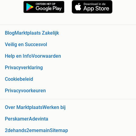
Blog
Marktplaats Zakelijk
Veilig en Succesvol
Help en Info
Voorwaarden
Privacyverklaring
Cookiebeleid
Privacyvoorkeuren
Over Marktplaats
Werken bij
Perskamer
Adevinta
2dehands
2ememain
Sitemap