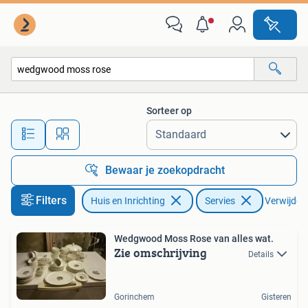
Keuken | Servies
Sorteer op
Alle afstanden…
Bewaar je zoekopdracht
Filters
Huis en Inrichting
Servies
Verwijder f
Wedgwood Moss Rose van alles wat.
Zie omschrijving
Details
Gorinchem
Gisteren