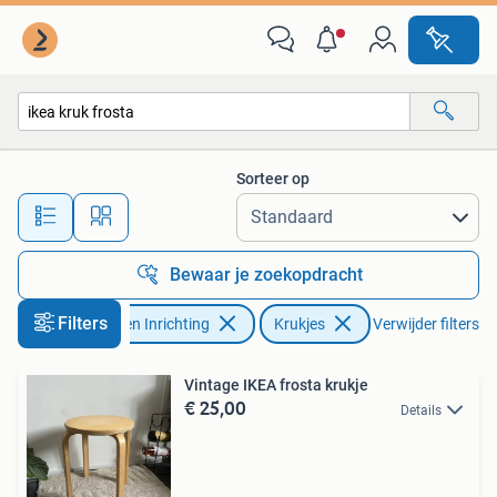
Krukjes
Sorteer op
Alle afstanden…
Bewaar je zoekopdracht
Filters
Huis en Inrichting
Krukjes
Verwijder filters
Vintage IKEA frosta krukje
€ 25,00
Details