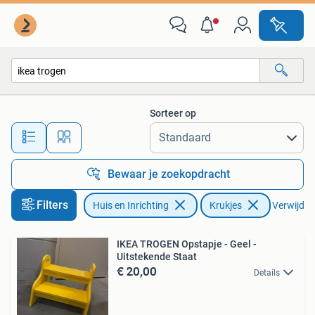
Krukjes
Sorteer op
Alle afstanden…
Bewaar je zoekopdracht
Filters
Huis en Inrichting
Krukjes
Verwijder 
IKEA TROGEN Opstapje - Geel -
Uitstekende Staat
€ 20,00
Details