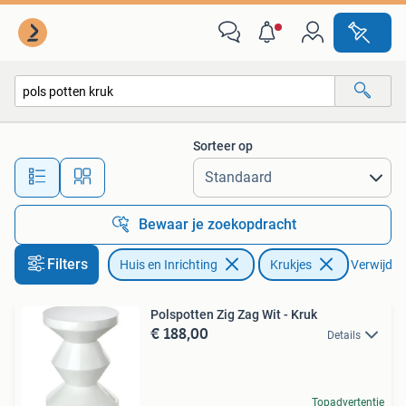
Krukjes
Sorteer op
Alle afstanden…
Bewaar je zoekopdracht
Filters
Huis en Inrichting
Krukjes
Verwijder 
Polspotten Zig Zag Wit - Kruk
€ 188,00
Details
Topadvertentie