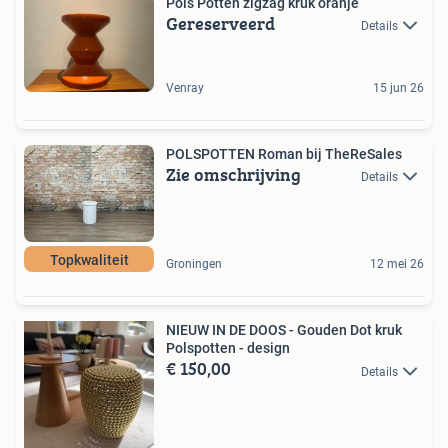
Pols Potten zigzag kruk oranje
Gereserveerd
Details
Venray
15 jun 26
POLSPOTTEN Roman bij TheReSales
Zie omschrijving
Details
Topkwaliteit
Groningen
12 mei 26
NIEUW IN DE DOOS - Gouden Dot kruk
Polspotten - design
€ 150,00
Details