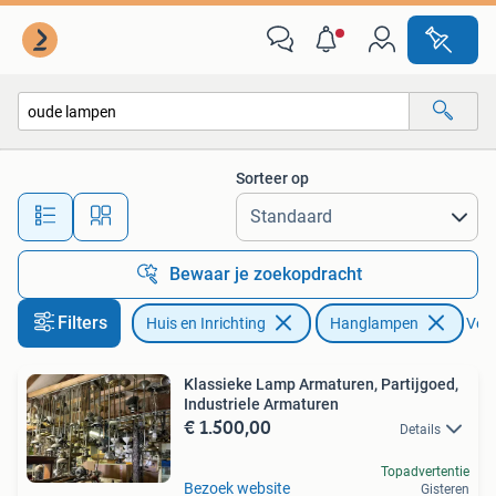
Lampen | Hanglampen
Sorteer op
Alle afstanden…
Bewaar je zoekopdracht
Filters
Huis en Inrichting
Hanglampen
Verw
Klassieke Lamp Armaturen, Partijgoed,
Industriele Armaturen
€ 1.500,00
Details
Topadvertentie
Bezoek website
Gisteren