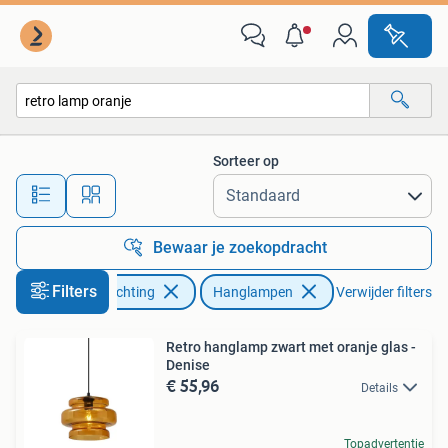
Lampen | Hanglampen
Sorteer op
Alle afstanden…
Bewaar je zoekopdracht
Filters
Huis en Inrichting
Hanglampen
Verwijder filters
Retro hanglamp zwart met oranje glas -
Denise
€ 55,96
Details
Topadvertentie