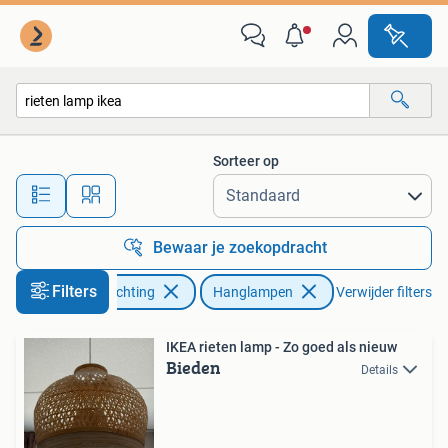
Lampen | Hanglampen
Sorteer op
Alle afstanden…
Bewaar je zoekopdracht
Filters
Huis en Inrichting
Hanglampen
Verwijder filters
IKEA rieten lamp - Zo goed als nieuw
Bieden
Details