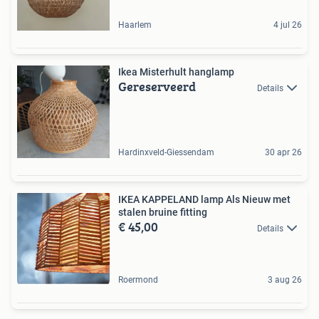
Haarlem
4 jul 26
Ikea Misterhult hanglamp
Gereserveerd
Details
Hardinxveld-Giessendam
30 apr 26
IKEA KAPPELAND lamp Als Nieuw met
stalen bruine fitting
€ 45,00
Details
Roermond
3 aug 26